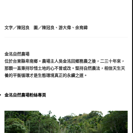
文字／陳冠良 圖／陳冠良、游大偉、余育緯
金洺自然農場
位於台東縣卑南鄉。農場主人吳金洺回鄉務農之後，二三十年來，
那顆一直秉持珍惜土地的心不曾或改。堅持自然農法，相信天生天
養的平衡循環才是生態環境真正的永續之道。
金洺自然農場粉絲專頁