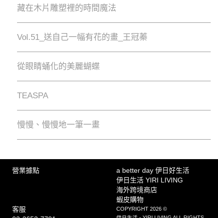
藏在木片雕塑裡的時間魔法
Vol.51_送自己一幅有花的畫_王冠蓁
從眼睛蛹化的美麗蝴蝶
TEASPA
慢慢、慢慢地⼀筆⼀畫
營業據點
a better day 伊日好生活
伊日生活 YIRI LIVING
海外跨境商店
蝦皮購物
客服
COPYRIGHT 2026 ©
伊日生活 - YIRI LIVING ALL RIGHTS