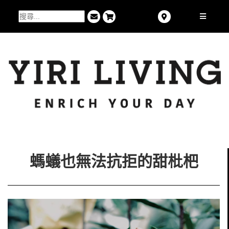
螞蟻也無法抗拒的甜枇杷