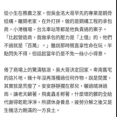
從小生在務農之家，但吳金洺大哥早先的專業是鋼骨
結構。離開老家，在外打拼，做的是鋼構工程的承包
商，小港機場、台北車站等都是他負責過的案子。
「比起營造商，我做承包的壓力是『上億』的，他們
不過就是『百萬』。」雖說那時簡直拿性命在玩，半
點閃失不得，但話起當年仍是不免一絲小小得意。
倦了商場上的驚濤駭浪，吳大哥決定回家。卑南舊宅
的這片地，幾十年沒再落種過任何作物。說是閒置，
其實就是荒廢了。安安靜靜擱在那兒，曬過晴淋過
雨，讓老天顧著，飛禽蟲豸孵著，什麼壞的髒的全給
代謝得乾乾淨淨。所謂休身養息，疲勞分解之後又是
生機活力飽滿的一方良土。