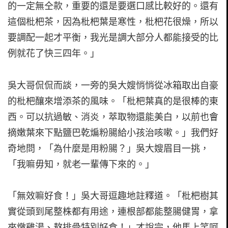
的一定無仝款，重要的還是要選口感比較好的。還有
這個枇杷茶，因為枇杷葉是寒性，枇杷花很燥，所以
要調配一起才平衡，我光是調大部分人都能接受的比
例就花了快三四年。」
吳大哥侃侃而談，一旁的吳大嫂悄悄從冰箱取出自豪
的枇杷釀來增添茶的風味。「枇杷葉真的是很棒的東
西。可以抗過敏、消炎，萃取物還能美白，以前也會
摘嫩葉來下點鹽巴乾煸粉腸給小孩治咳嗽。」我們好
奇地問，「為什麼是用粉腸？」吳大嫂眉目一挑，
「我嘛毋知，就老一輩傳下來的。」
「無效嘛好食！」吳大哥逗趣地註釋道。「枇杷樹其
實從頭到尾整株都有用途，連根部都能整腸健胃，拿
來燉雞湯、熬排骨特別好食！」才說完，他馬上笑呵