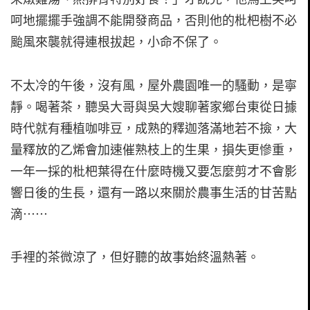
呵地擺擺手強調不能開發商品，否則他的枇杷樹不必
颱風來襲就得連根拔起，小命不保了。
不太冷的午後，沒有風，屋外農園唯一的騷動，是寧
靜。喝著茶，聽吳大哥與吳大嫂聊著家鄉台東從日據
時代就有種植咖啡豆，成熟的釋迦落滿地若不撿，大
量釋放的乙烯會加速催熟枝上的生果，損失更慘重，
一年一採的枇杷葉得在什麼時機又要怎麼剪才不會影
響日後的生長，還有一路以來關於農事生活的甘苦點
滴⋯⋯
手裡的茶微涼了，但好聽的故事始終溫熱著。