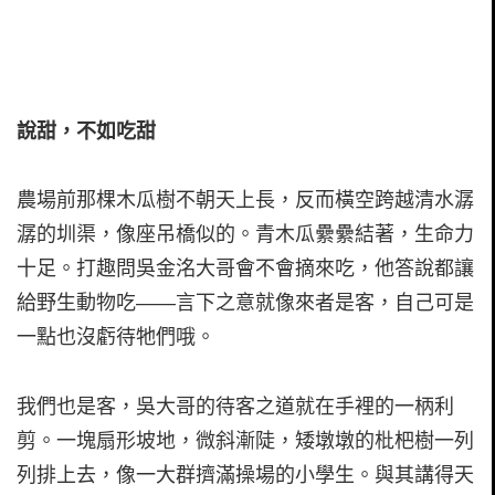
說甜，不如吃甜
農場前那棵木瓜樹不朝天上長，反而橫空跨越清水潺
潺的圳渠，像座吊橋似的。青木瓜纍纍結著，生命力
十足。打趣問吳金洺大哥會不會摘來吃，他答說都讓
給野生動物吃——言下之意就像來者是客，自己可是
一點也沒虧待牠們哦。
我們也是客，吳大哥的待客之道就在手裡的一柄利
剪。一塊扇形坡地，微斜漸陡，矮墩墩的枇杷樹一列
列排上去，像一大群擠滿操場的小學生。與其講得天