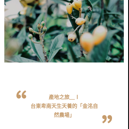
產地之旅＿Ⅰ
台東卑南天生天養的「金洺自
然農場」