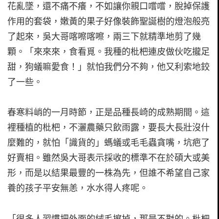
花亂墜，還不痛不癢，不如讓你親口嚐嚐，脫掉保護
作用的套袋，嫩黃的果子好像裝飾聖誕樹的燈泡般亮
了起來，吳大哥喀嚓喀嚓，兩三下就精準地剪了幾
顆。「來來來，食看覓。我種的枇杷連皮做伙吃攏足
甜，狗蟻嘛愛食！」就怕我們分不夠，他又利索地鉸
了一些。
春寒料峭的一月時節，正是品種長崎的成熟期間。這
裡種植的枇杷，不灑農藥只飲雨露，要長大長壯沒什
麼難的，就怕「識貨的」螞蟻或毛毛蟲貪嘴，坑疤了
好賣相。雖然吳大哥表示採收的標準不在於碩大或美
形，而是以結果最豐的一株為先，但誰不希望自己家
養的孩子平安無恙，水水得人疼呢。
「很多人習慣把外面的絨毛擦掉，那是不對的。枇杷