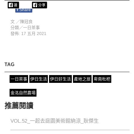
f
Share
文 ／
陳冠良
分類／
一日茶事
發佈: 17 五月 2021
TAG
一日茶事
伊日生活
伊日好生活
產地之旅
卑南枇杷
金洺自然農場
推薦閱讀
VOL.52_一起去庭園美術館納涼_耿傑生