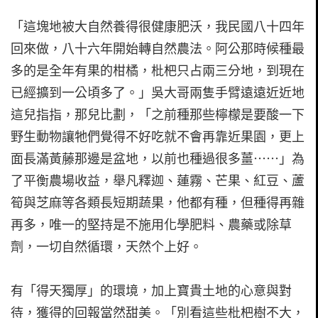
「這塊地被大自然養得很健康肥沃，我民國八十四年
回來做，八十六年開始轉自然農法。阿公那時候種最
多的是全年有果的柑橘，枇杷只占兩三分地，到現在
已經擴到一公頃多了。」吳大哥兩隻手臂遠遠近近地
這兒指指，那兒比劃，「之前種那些檸檬是要酸一下
野生動物讓牠們覺得不好吃就不會再靠近果園，更上
面長滿黃藤那邊是盆地，以前也種過很多薑⋯⋯」為
了平衡農場收益，舉凡釋迦、蓮霧、芒果、紅豆、蘆
筍與芝麻等各類長短期蔬果，他都有種，但種得再雜
再多，唯一的堅持是不施用化學肥料、農藥或除草
劑，一切自然循環，天然个上好。
有「得天獨厚」的環境，加上寶貴土地的心意與對
待，獲得的回報當然甜美。「別看這些枇杷樹不大，