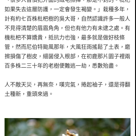
如果失去這層防護，一定會發生褐變。」栽種多年，
計有約七百株枇杷樹的吳大哥，自然認識許多一般人
不見得清楚的眉眉角角，但也有他力有未逮之處。有
機枇杷不算嬌貴，抵抗力也強，最多就是做好枝條
管，然而尼伯特颱風那年，大風狂雨搖鬆了土表，磨
擦損傷了樹皮，細菌侵入根部，在初鹿那片園子裡兩
百多株二三十年的老樹便難逃一劫，悉數殆盡。
人不敵天災，再無奈，嘆完氣，捲起袖子，還是得翻
土種新，重頭來過。