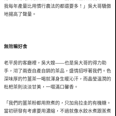
我每年產量比用慣行農法的都還要多！」吳大哥驕傲
地揚高了聲量。
無效嘛好食
老平房的客廳裡，吳大嫂——也是吳大哥的得力助
手，沏了兩壺自產自銷的茶品，盛情招呼著我們。色
深味厚的竹薑茶一喝就渾身生暖沁汗，而晶瑩溫潤的
枇杷茶則淡淡甘美，一啜滿口馨香。
「我們的薑茶粉都用熬煮的，只加烏拉圭的有機糖。
當初研發有考慮要用濃縮，不過就像水餃水煮跟蒸煮