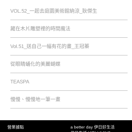
VOL.52_一起去庭園美術館納涼_耿傑生
藏在木片雕塑裡的時間魔法
Vol.51_送自己一幅有花的畫_王冠蓁
從眼睛蛹化的美麗蝴蝶
TEASPA
慢慢、慢慢地⼀筆⼀畫
營業據點
a better day 伊日好生活