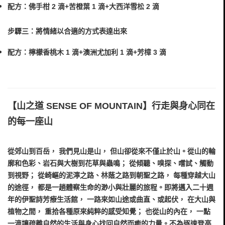
配方：佛手柑 2 滴+苦橙葉 1 滴+大西洋雪松 2 滴
步驟三：將情緒以合適的方式表達出來
配方：檸檬香桃木 1 滴+澳洲尤加利 1 滴+芳樟 3 滴
【山之道 SENSE OF MOUNTAIN】行走與身心同在
的每一座山
從郊⼭到百岳， 我們⾒⼭是⼭， 但⼭卻從來不僅⽌於⼭。從⼭的輪
廓和⾊彩、岩⽯與⼤樹到花草與蟲鳴； 從傾聽、嗅探、嚐試、觸動
到視野； 從崎嶇的泥濘之路、林蔭之路到朝聖之路， 每種穿越⼤⼭
的途徑， 都是⼀趟體察⽣命的渺⼩與壯麗的旅程。即將邁⼊⼆⼗週
年的伊聖詩芳療⽣活館， ⼀路來如⼭途或曲直、或起伏， 在⼤⼭與
植物之間， 重拾各種原來純粹的感受知覺； 也從⼭的內在， ⼀點
⼀滴讓疏離⾃然的⽣活與⾝⼼找回⾃然⽽癒的⼒量。不為逐速登⾼