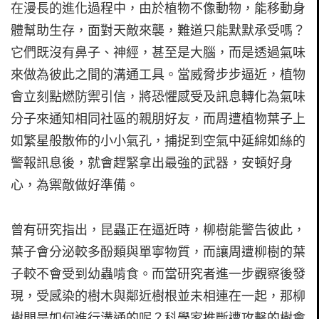
在漫長的進化過程中，由於植物不像動物，能移動身
體幫助生存，面對天敵來襲，難道只能默默承受嗎？
它們既沒有鼻子、神經，甚至是大腦，而是透過氣味
來做為彼此之間的溝通工具。當威脅步步逼近，植物
會立刻點燃防禦引信，將恐懼感受及訊息轉化為氣味
分子來通知相同社區的親朋好友，而周遭植物葉子上
如繁星般散佈的小小氣孔，捕捉到空氣中延綿如絲的
警報訊息後，就會趕緊拿出最強的武器，安頓好身
心，為禦敵做好準備。
曾有研究指出，昆蟲正在逼近時，柳樹能警告彼此，
葉子會分泌較多酚類與單寧物質，而讓周遭柳樹的葉
子較不會受到幼蟲啃食。而當研究者進一步觀察後發
現，受感染的樹木與鄰近樹根並未相連在一起，那柳
樹間是如何進行溝通的呢？科學家推斷遭攻擊的樹會