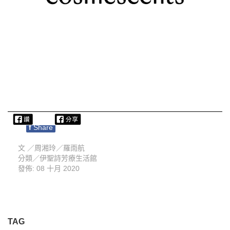
f
Share
文 ／
周湘玲／羅雨航
分類／
伊聖詩芳療生活館
發佈: 08 十月 2020
TAG