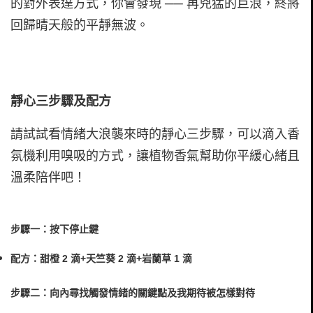
的對外表達方式，你會發現 ── 再兇猛的巨浪，終將
回歸晴天般的平靜無波。
靜心三步驟及配方
請試試看情緒大浪襲來時的靜心三步驟，可以滴入香
氛機利用嗅吸的方式，讓植物香氣幫助你平緩心緒且
溫柔陪伴吧！
步驟一：按下停止鍵
配方：甜橙 2 滴+天竺葵 2 滴+岩蘭草 1 滴
步驟二：向內尋找觸發情緒的關鍵點及我期待被怎樣對待