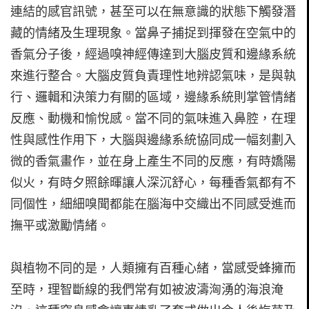
連結的感官訊號，甚至可以在無意識的狀態下觸發潛
藏的情緒及生理現象。當鼻子捕捉到揮發在空氣中的
香氣分子後，經過嗅神經傳達到大腦皮質和邊緣系統
來進行整合。大腦皮質負責理性地辨認氣味，是與執
行、邏輯和決策力有關的區域，邊緣系統則掌管情緒
反應、動機和愉悅感。當不同的氣味進入鼻腔，在理
性與感性作用下，大腦與邊緣系統協同成一幅刻劃入
微的香氣畫作，並在身上產生不同的反應，有時嬌陽
似火，有時夕照餘暉讓人深沉舒心，每種香氣都有不
同個性，細細嗅聞都能在腦海中交織出不同感受進而
撫平或激勵情緒。
與植物不同的是，人類擁有百種心緒，當感受蜂擁而
至時，理智斷線的我們常有如被波濤洶湧的海浪淹