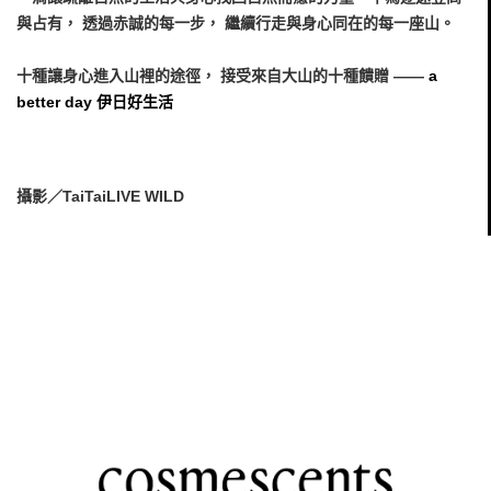
與占有， 透過⾚誠的每⼀步， 繼續⾏⾛與⾝⼼同在的每⼀座⼭。
⼗種讓身⼼進入山裡的途徑， 接受來⾃⼤山的⼗種饋贈 ——
a
better day 伊日好生活
攝影／TaiTaiLIVE WILD