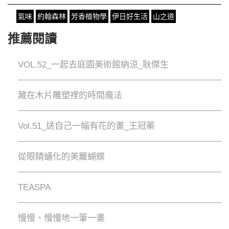
氣味
約翰森林
芳香植物學
伊日好生活
山之道
推薦閱讀
VOL.52_一起去庭園美術館納涼_耿傑生
藏在木片雕塑裡的時間魔法
Vol.51_送自己一幅有花的畫_王冠蓁
從眼睛蛹化的美麗蝴蝶
TEASPA
慢慢、慢慢地⼀筆⼀畫