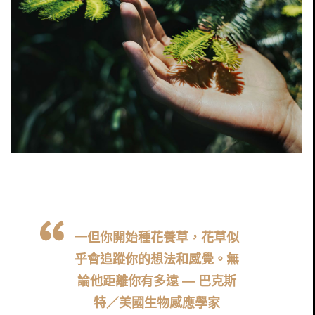
一但你開始種花養草，花草似
乎會追蹤你的想法和感覺。無
論他距離你有多遠 — 巴克斯
特／美國生物感應學家