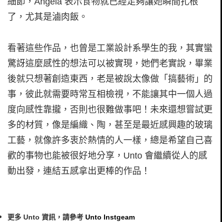
細節，Angela 表示食物就已經足夠讓她瞬間扎根
了，尤其是滷肉飯。
看著這些作品，也曾是工業設計系學生的我，其實蠻
驚訝這麼感性的想法可以被實現，她們老實說，畢業
後就只想著創造東西，老是被說太像做「搞藝術」的
事，彼此就需要時常互相檢視，不能讓其中一個人過
度向感性靠攏，否則也很難做事吧！未來還想嘗試更
多的材質，像是編織、陶，甚至是最近感興趣的玻璃
工藝，就像許多衷於熱情的人一樣，總是希望自己喜
歡的事物也能被很好地分享，Unto 會繼續從人的感
動出發，連結五感拿出更棒的作品！
更多 Unto 資訊，請參考
Unto Instgeam