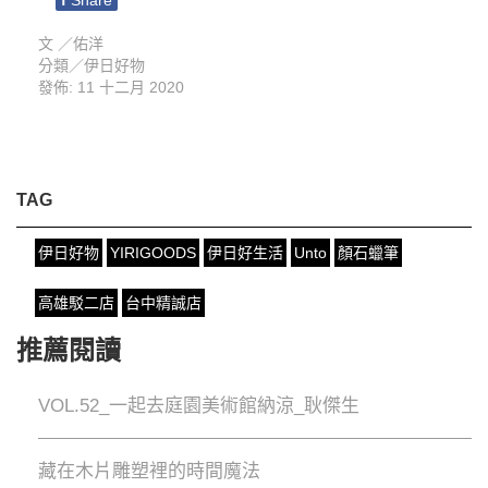
文 ／
佑洋
分類／
伊日好物
發佈: 11 十二月 2020
TAG
伊日好物
YIRIGOODS
伊日好生活
Unto
顏石蠟筆
高雄駁二店
台中精誠店
推薦閱讀
VOL.52_一起去庭園美術館納涼_耿傑生
藏在木片雕塑裡的時間魔法