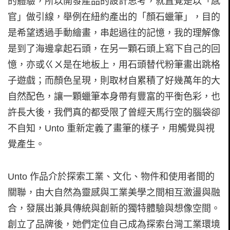
的體驗，所以開發產品的設計思考，就直覺是以「感
官」做引線，舉例在紐約產出的「顏石蠟筆」，目的
是希望透過手動繪畫，串起過往的記憶，我的理解像
是到了海邊拿起石頭，在另一顆石頭上寫下自己的回
憶，亦或ㄍㄨ是在地板上，用石頭替代粉筆畫出跳格
子遊戲；而顏色呈現，則取材自累積了好幾萬年的大
自然配色，讓一顆蠟筆本身帶有豐富的平衡色彩，也
許長大後，我們真的都受限了曾經天馬行空的腦袋卻
不自知，Unto 重新定義了畫筆的樣子，用觸覺與視
覺產生。
Unto 作品介於探索工業、文化、物件和使用者間的
關聯，由大自然為靈感與工業美學之間相互激盪與融
合，發展出兼具傳統與創新的獨特體驗與想像空間。
創立了品牌後，她們定位自己成為探索台灣工業環境