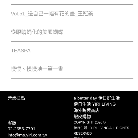
Vol.51_送自己一幅有花的畫_王冠蓁
從眼睛蛹化的美麗蝴蝶
TEASPA
慢慢、慢慢地⼀筆⼀畫
營業據點
a better day 伊日好生活
伊日生活 YIRI LIVING
海外跨境商店
蝦皮購物
客服
COPYRIGHT 2026 ©
伊日生活 - YIRI LIVING ALL RIGHTS
02-2653-7791
RESERVED
info@ms.yiri.com.tw