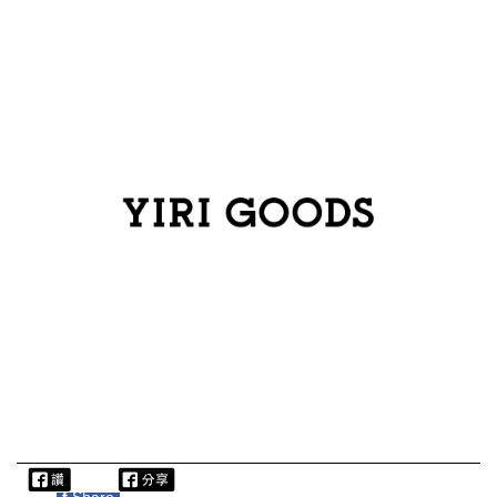
f
Share