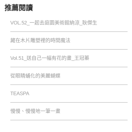
推薦閱讀
VOL.52_一起去庭園美術館納涼_耿傑生
藏在木片雕塑裡的時間魔法
Vol.51_送自己一幅有花的畫_王冠蓁
從眼睛蛹化的美麗蝴蝶
TEASPA
慢慢、慢慢地⼀筆⼀畫