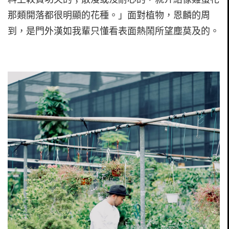
那類開落都很明顯的花種。」面對植物，恩麟的周
到，是門外漢如我輩只懂看表面熱鬧所望塵莫及的。