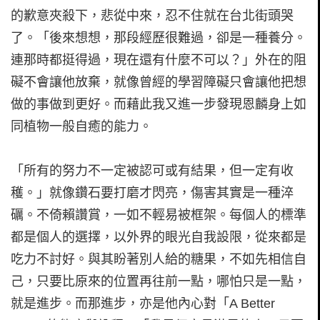
的歉意夾殺下，悲從中來，忍不住就在台北街頭哭
了。「後來想想，那段經歷很難過，卻是一種養分。
連那時都挺得過，現在還有什麼不可以？」外在的阻
礙不會讓他放棄，就像曾經的學習障礙只會讓他把想
做的事做到更好。而藉此我又進一步發現恩麟身上如
同植物一般自癒的能力。
「所有的努力不一定被認可或有結果，但一定有收
穫。」就像鑽石要打磨才閃亮，傷害其實是一種淬
礪。不倚賴讚賞，一如不輕易被框架。每個人的標準
都是個人的選擇，以外界的眼光自我設限，從來都是
吃力不討好。與其盼著別人給的糖果，不如先相信自
己，只要比原來的位置再往前一點，哪怕只是一點，
就是進步。而那進步，亦是他內心對「A Better