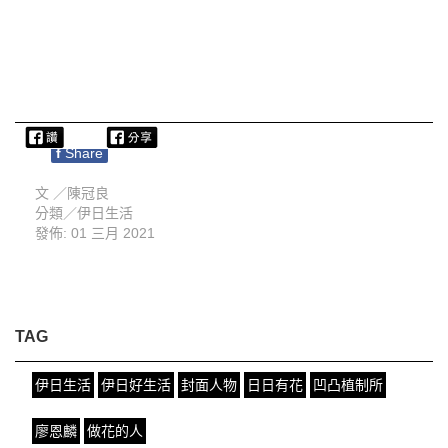
f
Share
文 ／
陳冠良
分類／
伊日生活
發佈: 01 三月 2021
TAG
伊日生活
伊日好生活
封面人物
日日有花
凹凸植制所
廖恩麟
做花的人