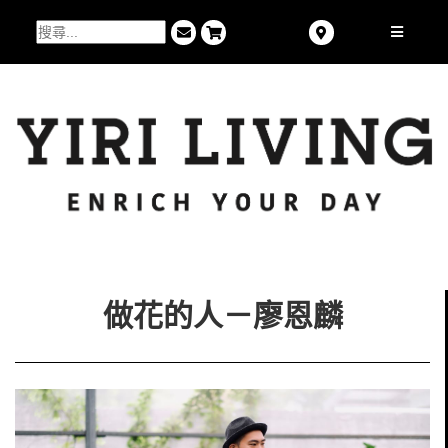
做花的人－廖恩麟