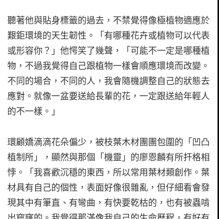
聽著他與貼身標籤的過去，不禁覺得像極植物適應於
艱鉅環境的天生韌性。「有哪種花卉或植物可以代表
或形容你？」他愕笑了幾聲，「可能不一定是哪種植
物，不過我覺得自己跟植物一樣會順應環境而改變。
不同的場合，不同的人，我會隨機調整自己的狀態去
應對。就像一盆要送給長輩的花，一定跟送給年輕人
的不一樣。」
環顧嬌滴滴花朵偏少，被枝葉木材團團包圍的「凹凸
植制所」，顯然與那個「機靈」的廖恩麟有所扞格相
悖。「我喜歡沉穩的東西，所以常用葉材類創作。葉
材具有自己的個性，表面好像很雜亂，但仔細看會發
現其中有筆直、有彎曲，有快要乾枯的，也有被蟲啃
出窟窿的。我覺得那滿像我自己的生命歷程，有好有