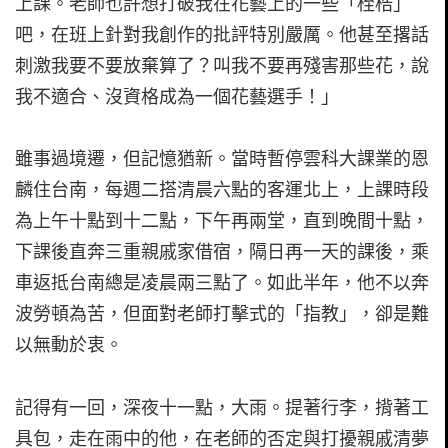
上課。老師也許想打破我在花藝上的一些「桎梏」
吧，在班上針對我創作的批評特別嚴厲。他甚至撂話
刺激我要不要放棄算了？叫我不要再殘害那些花，說
我不適合、沒資格成為一個花藝選手！」
雖事過境遷，但記憶猶新。當時暫停雲科大課業的恩
麟住台南，每週二搭清晨六點的客運北上，上課時段
為上午十點到十二點，下午再兩堂，直到晚間十點，
下課後直奔三重親戚家借宿，隔日再一天的課後，乘
車返抵台南總是凌晨兩三點了。如此半年，他不以奔
波勞頓為苦，但面對老師打擊式的「指教」，卻是難
以無動於衷。
記得有一回，深夜十一點，大雨。提著行李，揹著工
具包，走在雨中的他，在老師的否定與打擾親戚清夢