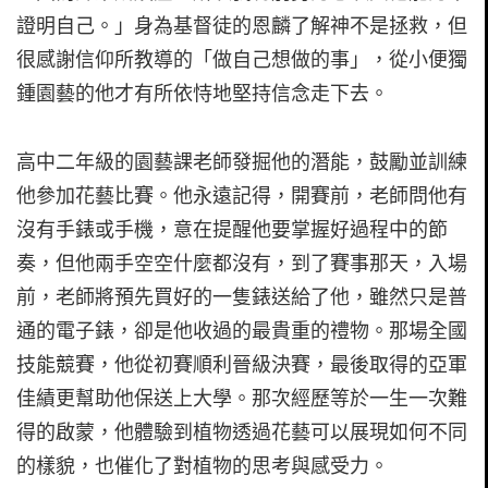
證明自己。」身為基督徒的恩麟了解神不是拯救，但
很感謝信仰所教導的「做自己想做的事」，從小便獨
鍾園藝的他才有所依恃地堅持信念走下去。
高中二年級的園藝課老師發掘他的潛能，鼓勵並訓練
他參加花藝比賽。他永遠記得，開賽前，老師問他有
沒有手錶或手機，意在提醒他要掌握好過程中的節
奏，但他兩手空空什麼都沒有，到了賽事那天，入場
前，老師將預先買好的一隻錶送給了他，雖然只是普
通的電子錶，卻是他收過的最貴重的禮物。那場全國
技能競賽，他從初賽順利晉級決賽，最後取得的亞軍
佳績更幫助他保送上大學。那次經歷等於一生一次難
得的啟蒙，他體驗到植物透過花藝可以展現如何不同
的樣貌，也催化了對植物的思考與感受力。