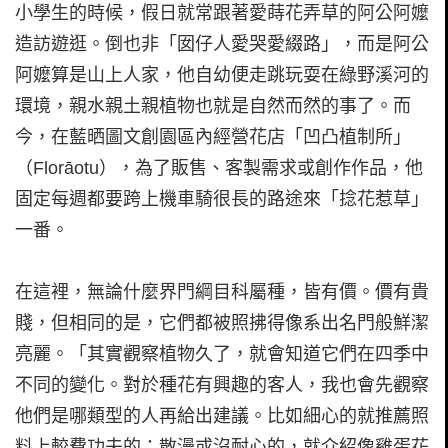
小學生的時候，假日就常跟著愛蒔花弄草的阿公阿嬤
造訪遊逛。倒也非「囡仔人愛哭愛綴路」，而是阿公
阿嬤算是山上人家，他自幼便走跳玩耍在綠野溪河的
環境，親水親土親植物也就是自然而然的事了。而
今，在藍晒圖文創園區內經營花店「凹凸植制所」
（Florāotu），為了販售、客製需求或創作作品，他
固定每週都要跨上機車騎很長的路途來「捻花惹草」
一番。
在這裡，無論什麼界門綱目科屬種，皆有價。價有貴
賤，但相同的是，它們都被照拂得像系出名門般鮮潔
亮麗。「其實觀察植物久了，就會知道它們在四季中
不同的變化。對於種花有興趣的客人，我也會先觀察
他們是哪類型的人再給出建議。比如細心的就推薦照
料上較費功夫的；散漫或沒耐心的，就介紹像雞蛋花