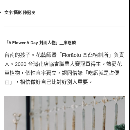
文字/攝影 陳冠良
「A Flower A Day 封面人物」＿廖恩麟
台南的孩子。花藝師暨「Florāotu 凹凸植制所」負責
人。2020 台灣花店協會職業大賽冠軍得主。熱愛花
草植物，個性直率獨立，認同俗諺「吃虧就是占便
宜」，相信做好自己比討好別人重要。