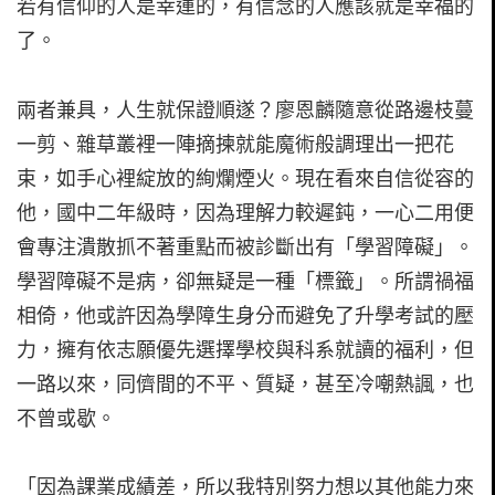
若有信仰的人是幸運的，有信念的人應該就是幸福的
了。
兩者兼具，人生就保證順遂？廖恩麟隨意從路邊枝蔓
一剪、雜草叢裡一陣摘揀就能魔術般調理出一把花
束，如手心裡綻放的絢爛煙火。現在看來自信從容的
他，國中二年級時，因為理解力較遲鈍，一心二用便
會專注潰散抓不著重點而被診斷出有「學習障礙」。
學習障礙不是病，卻無疑是一種「標籤」。所謂禍福
相倚，他或許因為學障生身分而避免了升學考試的壓
力，擁有依志願優先選擇學校與科系就讀的福利，但
一路以來，同儕間的不平、質疑，甚至冷嘲熱諷，也
不曾或歇。
「因為課業成績差，所以我特別努力想以其他能力來