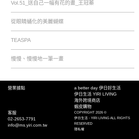
Vol.51_送自己一幅有花的畫_王冠蓁
從眼睛蛹化的美麗蝴蝶
TEASPA
慢慢、慢慢地⼀筆⼀畫
營業據點
a better day 伊日好生活
伊日生活 YIRI LIVING
海外跨境商店
蝦皮購物
客服
COPYRIGHT 2026 ©
伊日生活 - YIRI LIVING ALL RIGHTS
02-2653-7791
RESERVED
info@ms.yiri.com.tw
隱私權