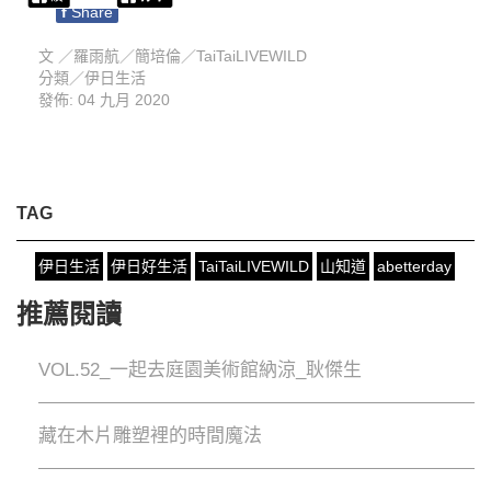
f
Share
文 ／
羅雨航／簡培倫／TaiTaiLIVEWILD
分類／
伊日生活
發佈: 04 九月 2020
TAG
伊日生活
伊日好生活
TaiTaiLIVEWILD
山知道
abetterday
推薦閱讀
VOL.52_一起去庭園美術館納涼_耿傑生
藏在木片雕塑裡的時間魔法