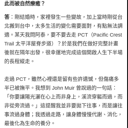
此而被自然療癒？
答
：剛結婚時，家裡發生一些變故，加上當時剛從台
北搬到台中，太多生活的變化需要面對，有點無法調
適。某天我問阿泰，要不要去走 PCT（Pacific Crest
Trail 太平洋屋脊步道）？於是我們在做好完整計畫
後就在隔年出發，很幸運地完成這個開啟人生下半場
的長程縱走。
走過 PCT，雖然心裡還是留有些許遺憾，但傷痛多
半已被撫平。我想到 John Muir 曾說過的一句話：
「你要讓陽光灑在心上而非身上，溪流穿軀而過，而
非從旁流過。」這提醒我並非要拋下往事，而是讓往
事流過身體；我透過走路，讓身體慢慢代謝、消化，
最後化為生命的養分。