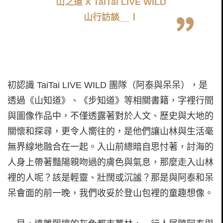
山之道 X TaiTai LIVE WILD
山行訪談__Ⅰ
初認識 TaiTai LIVE WILD 團隊（阿泰與呆呆），是
透過《山知道》、《步知道》等相關書籍，字裡行間
與圖像作品中，不僅透露著對於人文、歷史與大地的
關懷和探尋，更令人嚮往的，是他們讓山林與生活毫
無界線地融合在一起。入山前總暗自思忖著，討海的
人身上帶著豔陽親吻過的膚色與氣息，那麼走入山林
裡的人呢？該是輕靈、壯闊或沉謐？那是與阿泰和呆
呆會面的前一晚，我們收妥於登山包裡的童趣想像。