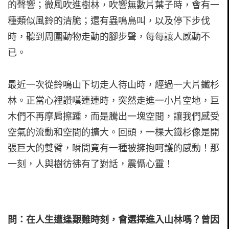
的聲響；微風吹進樹林，吹響無數片葉子時，會有一
種類似風鈴的清脆；還有蟲鳴鳥叫，以及停下步伐
時，聽到周圍動物走動的腳步聲，每每讓人感動不
已。
最近一次從鈴鳴山下切走人待山時，經過一大片鐵杉
林。正當心裡讚嘆連連時，突然走進一小片空地，巨
木們不再摩肩擦踵，而是騰出一塊空間，讓我們感受
空氣的流動和空間的擴大。回頭，一棵大鐵杉像是開
張巨大的雙臂，瞬間竟有一種被擁抱呵護的感動！那
一刻，人與樹彷彿有了對話，震懾心靈！
問：在人生遭逢艱難時刻，會選擇進入山林嗎？曾因