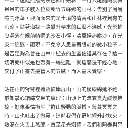
一早，遠離熙攘的灰色都市叢林，一行人尾隨阿泰與
呆呆的車子駛入位於新竹五峰鄉的山林；告別了層層
喧鬧浮華，迎面而來的是土壤的清香和山林裡獨有的
沁涼。隨著海拔一路攀升帶來的耳壓不適感，光影搖
曳灑落在眼前崎嶇的沙石小徑，清風揚起塵沙，在光
束中追逐、顯現，不免令人思量著眼前的微小粒子，
是否足夠為曾在山林中逝去的生靈佐證其存在？這一
切清朗中似是也帶有一絲迷離，就這麼漫不經心地，
交付予山靈去接管人的五感，而人甚未覺察。
站在山的臂彎裡遠眺彼岸群山，山的稜線綿延不絕，
猶如掌心錯綜交疊的紋理；山頭上的流雲熹光緩慢拂
掠，好像柔情撫平了群山騷動的脈搏。薄暮冥冥之
時，山也吐出了微霧，這時我們在野地裡升起炊火，
熱湯在火舌上蒸騰，直至星光熠耀，我們和阿泰與呆