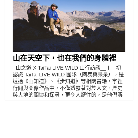
山在天空下，也在我們的身體裡
山之道 X TaiTai LIVE WILD 山行訪談__Ⅰ 初
認識 TaiTai LIVE WILD 團隊（阿泰與呆呆），是
透過《山知道》、《步知道》等相關書籍，字裡
行間與圖像作品中，不僅透露著對於人文、歷史
與大地的關懷和探尋，更令人嚮往的，是他們讓
山林與生活毫無界線地融合在一起。入山前總暗
自思忖著，討海的人身上帶著豔陽親吻過的膚色
與氣息，那麼走入山林裡的人呢？該是輕靈、壯
闊或沉謐？那是與阿泰和呆呆會面的前一晚，我
們收妥於登山包裡的童趣想像。 一早，遠離熙攘
的灰色都市叢林，一行人尾隨阿泰與呆呆的車子