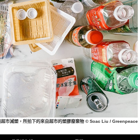
超市減塑，所拍下的來自超市的塑膠廢棄物 © Soac Liu / Greenpeace