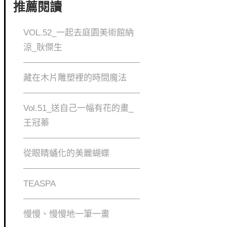
推薦閱讀
VOL.52_一起去庭園美術館納
涼_耿傑生
藏在木片雕塑裡的時間魔法
Vol.51_送自己一幅有花的畫_
王冠蓁
從眼睛蛹化的美麗蝴蝶
TEASPA
慢慢、慢慢地⼀筆⼀畫