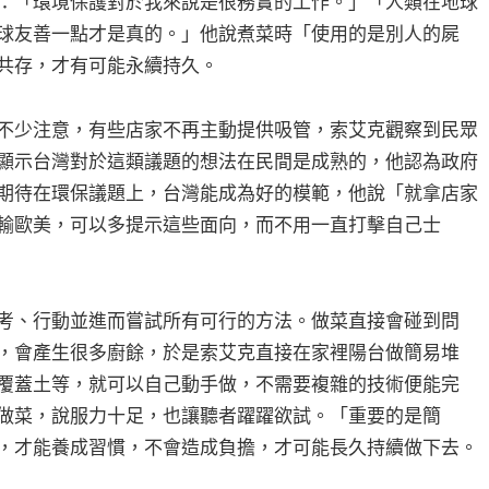
：「環境保護對於我來說是很務實的工作。」「人類在地球
球友善一點才是真的。」他說煮菜時「使用的是別人的屍
共存，才有可能永續持久。
不少注意，有些店家不再主動提供吸管，索艾克觀察到民眾
顯示台灣對於這類議題的想法在民間是成熟的，他認為政府
期待在環保議題上，台灣能成為好的模範，他說「就拿店家
輸歐美，可以多提示這些面向，而不用一直打擊自己士
考、行動並進而嘗試所有可行的方法。做菜直接會碰到問
，會產生很多廚餘，於是索艾克直接在家裡陽台做簡易堆
覆蓋土等，就可以自己動手做，不需要複雜的技術便能完
做菜，說服力十足，也讓聽者躍躍欲試。「重要的是簡
，才能養成習慣，不會造成負擔，才可能長久持續做下去。