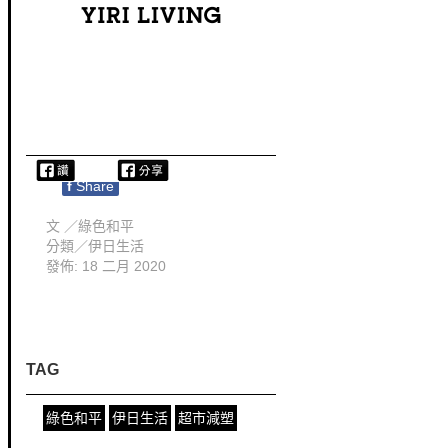
f
Share
文 ／
綠色和平
分類／
伊日生活
發佈: 18 二月 2020
TAG
綠色和平
伊日生活
超市減塑