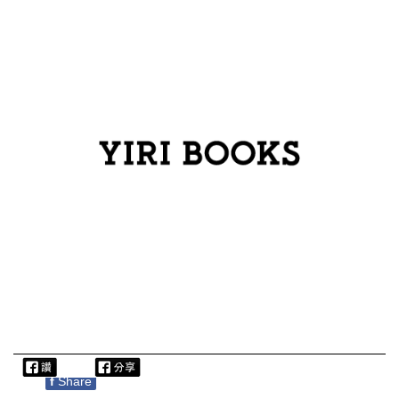
f
Share