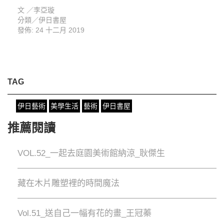
文 ／
李亞璇
分類／
伊日書屋
發佈: 24 十二月 2019
TAG
伊日藝術
美學生活
藝術
伊日書屋
推薦閱讀
VOL.52_一起去庭園美術館納涼_耿傑生
藏在木片雕塑裡的時間魔法
Vol.51_送自己一幅有花的畫_王冠蓁