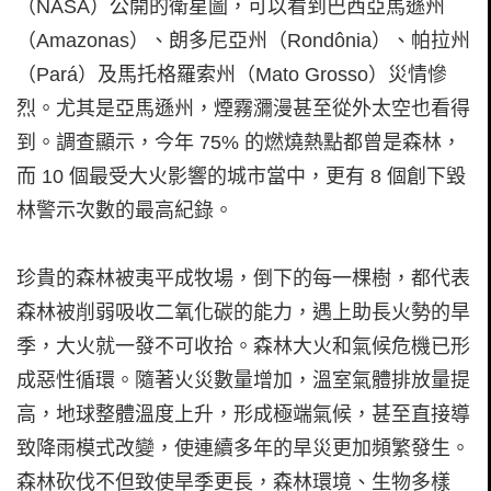
（NASA）公開的衛星圖，可以看到巴西亞馬遜州
（Amazonas）、朗多尼亞州（Rondônia）、帕拉州
（Pará）及馬托格羅索州（Mato Grosso）災情慘
烈。尤其是亞馬遜州，煙霧瀰漫甚至從外太空也看得
到。調查顯示，今年 75% 的燃燒熱點都曾是森林，
而 10 個最受大火影響的城市當中，更有 8 個創下毀
林警示次數的最高紀錄。
珍貴的森林被夷平成牧場，倒下的每一棵樹，都代表
森林被削弱吸收二氧化碳的能力，遇上助長火勢的旱
季，大火就一發不可收拾。森林大火和氣候危機已形
成惡性循環。隨著火災數量增加，溫室氣體排放量提
高，地球整體溫度上升，形成極端氣候，甚至直接導
致降雨模式改變，使連續多年的旱災更加頻繁發生。
森林砍伐不但致使旱季更長，森林環境、生物多樣