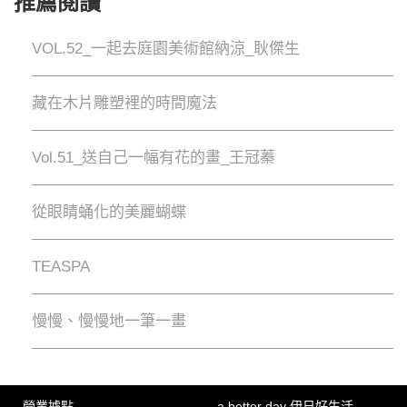
推薦閱讀
VOL.52_一起去庭園美術館納涼_耿傑生
藏在木片雕塑裡的時間魔法
Vol.51_送自己一幅有花的畫_王冠蓁
從眼睛蛹化的美麗蝴蝶
TEASPA
慢慢、慢慢地⼀筆⼀畫
營業據點
a better day 伊日好生活