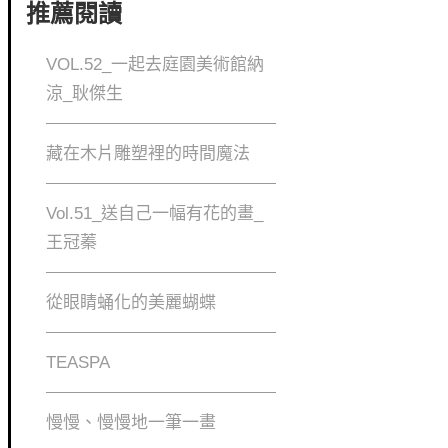
推薦閱讀
VOL.52_一起去庭園美術館納
涼_耿傑生
藏在木片雕塑裡的時間魔法
Vol.51_送自己一幅有花的畫_
王冠蓁
從眼睛蛹化的美麗蝴蝶
TEASPA
慢慢、慢慢地⼀筆⼀畫