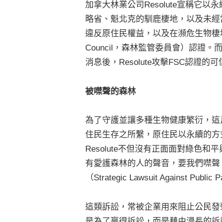
加拿大林業公司Resolute宣稱
略省、魁北克的馴鹿棲地，以及未經當
違反原住民權益，以及在瀕危生物棲地伐木，Re
Council，森林監管委員會）認證。而
消息後，Resolute攻擊FSC認證
被噤聲的森林
為了守護並讓多種生物健康繁衍，這
住民生存之所繫，原住民以永續的方
Resolute不但沒有正面面對綠
有愛護森林的人的聲音，要我們噤聲
（Strategic Lawsuit Against Public 
這類訴訟，常被企業用來阻止公民發
是為了贏得訴訟，而是藉由漫長的訴