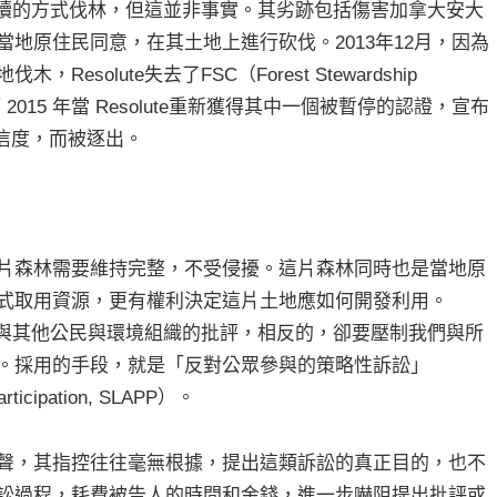
它以永續的方式伐林，但這並非事實。其劣跡包括傷害加拿大安大
地原住民同意，在其土地上進行砍伐。2013年12月，因為
solute失去了FSC（Forest Stewardship
 2015 年當 Resolute重新獲得其中一個被暫停的認證，宣布
的可信度，而被逐出。
片森林需要維持完整，不受侵擾。這片森林同時也是當地原
式取用資源，更有權利決定這片土地應如何開發利用。
色和平與其他公民與環境組織的批評，相反的，卻要壓制我們與所
。採用的手段，就是「反對公眾參與的策略性訴訟」
Participation, SLAPP）。
聲，其指控往往毫無根據，提出這類訴訟的真正目的，也不
訟過程，耗費被告人的時間和金錢，進一步嚇阻提出批評或