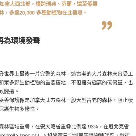
加拿大西北部，橫跨瑞典、芬蘭，遠至俄羅
，多達20,000 多種動植物在此棲息。
再為環境發聲
分世界上最後一片完整的森林。這古老的大片森林未曾受工
和眾多野生動植物的重要棲地。不但擁有極高的碳儲量，也
候變遷。
妥善保護像是加拿大北方森林一般大型古老的森林，阻止棲
保護生物多樣性。
森林區域重疊，在安大略省重疊比例達 93%，在魁北克省
brella species）。科學家只要觀察庇護物種族群，就能