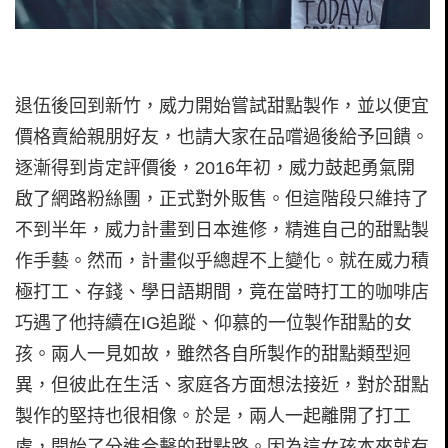
退伍後回到新竹，威力開始嘗試甜點製作，並以便宜
價格賣給親朋好友，也請大家在品嚐過後給予回饋。
逐漸得到肯定評價後，2016年初，威力鼓起勇氣開
啟了網路粉絲團，正式對外販售。但這階段只維持了
不到半年，威力計畫到日本進修，精進自己的甜點製
作手藝。然而，計畫似乎總趕不上變化。就在威力積
極打工、存錢、學日語期間，竟在當時打工的咖啡店
巧遇了他持續在IG追蹤、仰慕的一位製作甜點的女
孩。兩人一見如故，雖然各自所製作的甜點類型迥
異，但彼此在生活、家庭各方面想法接近，對於甜點
製作的堅持也很相像。於是，兩人一起離開了打工
處，開始了分進合擊的甜點路。因為這女孩本來就有