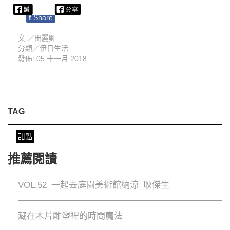
f
Share
文 ／
田麗卿
分類／
伊日生活
發佈: 05 十一月 2018
TAG
甜點
推薦閱讀
VOL.52_一起去庭園美術館納涼_耿傑生
藏在木片雕塑裡的時間魔法