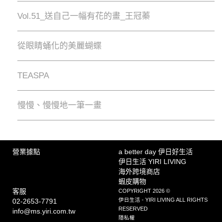
Vol.51_送自己一幅有花的畫_王冠蓁
從眼睛蛹化的美麗蝴蝶
TEASPA
慢慢、慢慢地⼀筆⼀畫
營業據點
a better day 伊日好生活
伊日生活 YIRI LIVING
海外跨境商店
蝦皮購物
客服
COPYRIGHT 2026 ©
伊日生活 - YIRI LIVING ALL RIGHTS
02-2653-7791
RESERVED
info@ms.yiri.com.tw
隱私權