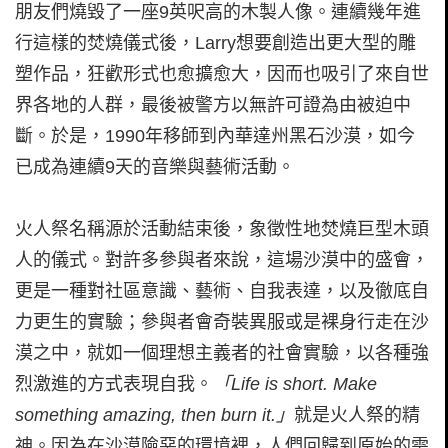
朋友們燒毀了一座9英呎高的木製人像。連續幾年進
行這樣的焚燒儀式後，Larry想要創造出更大型的雕
塑作品，狂歡形式也愈擴愈大，因而也吸引了來自世
界各地的人群，最後被警方以無許可證為由被迫中
斷。於是，1990年移師到內華達州黑石沙漠，如今
已成為連續9天的音樂與藝術活動。
火人祭名稱源於活動結束後，象徵性地焚燒巨型木頭
人的儀式。對許多參與者來說，這場沙漠中的盛會，
更是一種對社區意識、藝術、自我表達，以及徹底自
力更生的實驗；參與者會奇裝異服或是裸身行走在沙
漠之中，就如一個理想主義者的社會實驗，以各種強
烈激進的方式表現自我。
「
Life is short. Make
something amazing, then burn it.
」
就是火人祭的精
神。因為在沙漠險惡的環境裡，人們回歸到原始的需