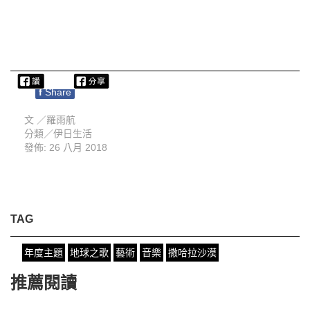
f
Share
文 ／
羅雨航
分類／
伊日生活
發佈: 26 八月 2018
TAG
年度主題
地球之歌
藝術
音樂
撒哈拉沙漠
推薦閱讀