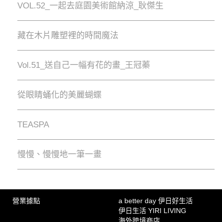
VOL.52_一起去庭園美術館納涼_耿傑生
藏在木片雕塑裡的時間魔法
Vol.51_送自己一幅有花的畫_王冠蓁
從眼睛蛹化的美麗蝴蝶
TEASPA
慢慢、慢慢地⼀筆⼀畫
營業據點
a better day 伊日好生活
伊日生活 YIRI LIVING
海外跨境商店