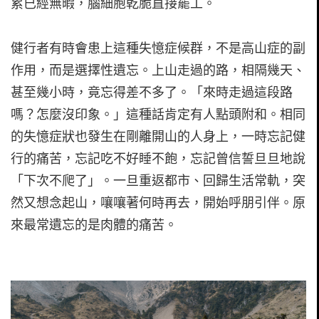
累已經無暇，腦細胞乾脆直接罷工。
健行者有時會患上這種失憶症候群，不是高山症的副
作用，而是選擇性遺忘。上山走過的路，相隔幾天、
甚至幾小時，竟忘得差不多了。「來時走過這段路
嗎？怎麼沒印象。」這種話肯定有人點頭附和。相同
的失憶症狀也發生在剛離開山的人身上，一時忘記健
行的痛苦，忘記吃不好睡不飽，忘記曾信誓旦旦地說
「下次不爬了」。一旦重返都市、回歸生活常軌，突
然又想念起山，嚷嚷著何時再去，開始呼朋引伴。原
來最常遺忘的是肉體的痛苦。