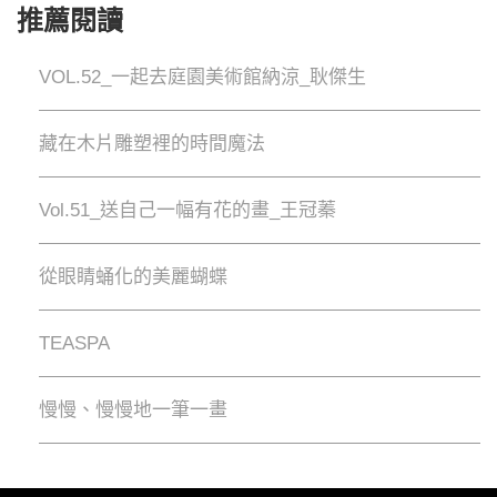
推薦閱讀
VOL.52_一起去庭園美術館納涼_耿傑生
藏在木片雕塑裡的時間魔法
Vol.51_送自己一幅有花的畫_王冠蓁
從眼睛蛹化的美麗蝴蝶
TEASPA
慢慢、慢慢地⼀筆⼀畫