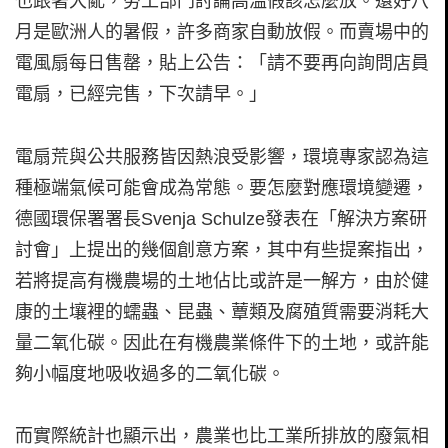
也跟著大亂，勞工部門討論高溫假該怎麼放。還好八
月是歐洲人的暑假，許多商家自動放假。而賣場中的
電風扇每日售罄，貼上公告：「請不要再向詢問店員
電扇，已經完售，下次請早。」
電扇荒與公共服務皆因熱浪受影響，環境專家認為這
種極端氣候可能會成為常態。要怎麼對應環境變遷，
德國環保署署長Svenja Schulze發表在「解決方案研
討會」上提出的幾個創意方案，其中有些提案指出，
若將提高有機農場的土地佔比或許是一解方，由於健
康的土壤裡的蠕蟲、昆蟲、蕈類及腐殖質需要消耗大
量二氧化碳。因此在有機農業條件下的土地，或許能
夠小幅度地吸收過多的二氧化碳。
而實際統計也顯示出，農業也比工業所排放的廢氣相