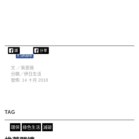
f
Share
文 ／
吳思薇
分類／
伊日生活
發佈: 14 十月 2018
TAG
環保
綠色生活
減碳