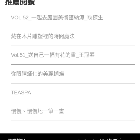
推薦閱讀
VOL.52_一起去庭園美術館納涼_耿傑生
藏在木片雕塑裡的時間魔法
Vol.51_送自己一幅有花的畫_王冠蓁
從眼睛蛹化的美麗蝴蝶
TEASPA
慢慢、慢慢地⼀筆⼀畫