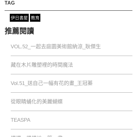
TAG
伊日書屋
教育
推薦閱讀
VOL.52_一起去庭園美術館納涼_耿傑生
藏在木片雕塑裡的時間魔法
Vol.51_送自己一幅有花的畫_王冠蓁
從眼睛蛹化的美麗蝴蝶
TEASPA