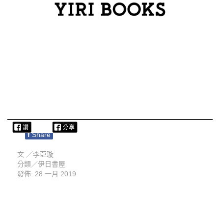
f
Share
文 ／
李亞璇
分類／
伊日書屋
發佈: 28 一月 2019