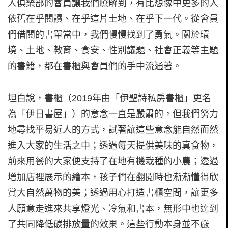
人俱樂部的會員讓我們瞭解到，有比想像中更多的人
依舊在乎閱讀、在乎這片土地、在乎下一代。從會員
們借閱的書單當中，我們慢慢找到了勇氣。關於環
境、土地、教育、食安、性別議題、社會正義等主題
的書籍，都在書櫃與會員們的手中流通著。
坦白說，書櫃（2019年由「伊聖詩私房書櫃」更名
為「伊日書屋」）的意念一直是嚴肅的，但我們努力
地尋找平易近人的方式，試著讓這些意念能自然而然
進入大家的生活之中；透過每天提供美味的真食物，
前來用餐的大家便支持了在地有機栽種的小農；透過
增加店裡展示的繪本，孩子們在翻閱時也漸漸懂得欣
賞大自然萬物的美；透過用心打造書櫃空間，讓更多
人願意走進來共享燈光、冷氣和書本，無形中也達到
了共同降低碳排放量的效果。這些行動本身並不嚴