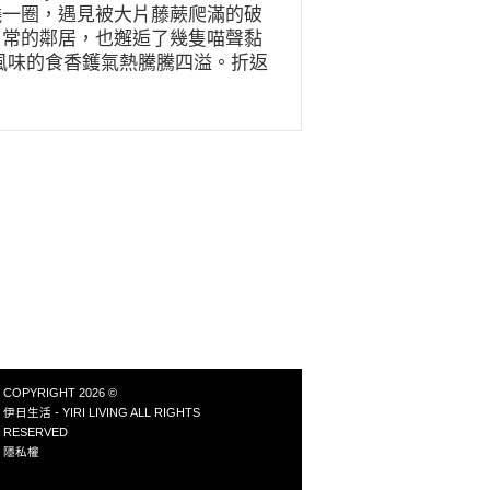
繞一圈，遇見被大片藤蕨爬滿的破
日常的鄰居，也邂逅了幾隻喵聲黏
風味的食香鑊氣熱騰騰四溢。折返
掃澆水的例行事務。日治時期建成
沁涼。 室內燈光全是暖色系，一
好的澄澈茶水。食帖、明信片、繪
樸實無華、榻榻米淡微的藺草香相
一波波潮浪襲來，但一跨入這方空
怡、什麼事都可以「待會兒再說」
，自外於塵世紛擾的氛圍，正像
受身邊土地的變化。「透過當代採
土地發生什麼事、是否被污染，更
比如公園就可以不只是散步運動的
間讓小草生長，像是除草別濫用除
然就能更自由地在城市中展現它的
接著芝宇的語尾：「城市的生物多
COPYRIGHT 2026 ©
種植物和小生物一起居住的環境，
伊日生活 - YIRI LIVING ALL RIGHTS
 而一杯雜草茶又如何教人體察土
RESERVED
己身世的風雨，不同的際遇即組成
隱私權
各的脾性與樣貌。就像從冬天很冷