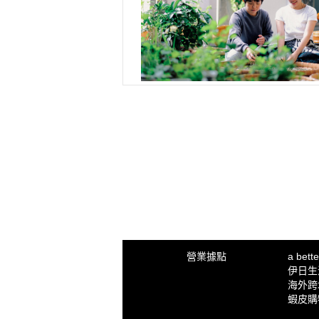
營業據點
a bet
伊日生活 
海外跨
蝦皮購