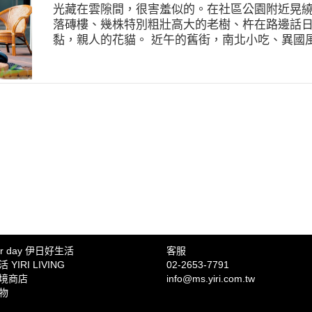
光藏在雲隙間，很害羞似的。在社區公園附近晃
落磚樓、幾株特別粗壯高大的老樹、杵在路邊話
黏，親人的花貓。 近午的舊街，南北小吃、異國
「雜草町」，芝宇與夥伴瑋婷正分別裡外忙著灑
的老房子，橫寬縱深，光潔平整的磨石子地，滑溜
罐罐透明玻璃瓶裡裝著曬乾的青草，有些是熬煮
畫與帆布袋上手寫字體的親切感，與舊木門窗的
映成趣，亦相互呼應。雖然門外市廛的喧囂，似
間，便彷彿穿越某種結界，讓人油然而生心曠神
的閒逸安適之感。 一方風土一味茶 那不慌不忙
「雜草町」所追求的：慢下來，透過喝一杯茶感
集，採一鍋茶，除了藉由採草過程觀察、體會到
想傳達的是在擁擠城市裡也可以跟大自然互動，
地方。即便路邊一枝草也是大自然，給予更多空
草劑一口氣抹盡，有意識地保留瀕危物種，大自
力量。」像是補充說明，一旁紮著丸子頭的瑋婷
ter day 伊日好生活
客服
樣性在人為破壞下消失太快，我們希望的是有各
YIRI LIVING
02-2653-7791
相對平衡的生態系，而不是都以人與建設為主。」
境商店
info@ms.yiri.com.tw
地的滄海桑田？ 每一塊地，每一片土，都有自
物
不同的養分，長出來的雜草當然自成一格，各有