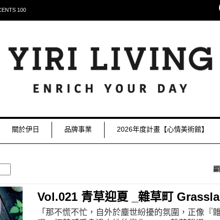
NTS 100
關於伊日
品牌事業
2026年度計畫【心情美術館】
顯
Vol.021 青草迎夏 _雜草町 Grassla
「那不慌不忙，自外於塵世紛擾的氛圍，正像『