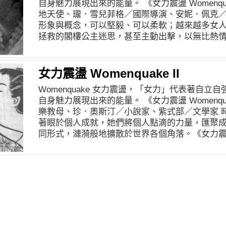
自身魅力展現出來的能量。 《女力震盪 Womenqu
地天使、瓏．雪兒菲格／國際導演、安妮．佩克／
形象與概念，可以堅毅、可以柔軟；越來越多女
拯救的閣樓公主迷思，甚至主動出擊，以無比熱
Womenquake 系列一》將為您介紹3位改變歷
更多｜《女力震盪 Womenquake 系列二》 
楚記得的是，我決心要忘記這件事。」 —— Clara Harl
女力震盪 Womenquake II
美國，紅十字會創始人。 克拉拉．巴頓女士原是
Womenquake 女力震盪，「女力」代表著自
免費的公立學校任職，但由於政府認為女人不適
自身魅力展現出來的能量。 《女力震盪 Womenqu
後便搬到華盛頓特區，在美國專利局找到一份職
樂教母、珍．奧斯汀／小說家、紫式部／文學家 
的薪水，這在不向女性提供政府工作的時代是一大進
著眼於個人成就，她們將個人點滴的力量，匯聚
發，數以千計的傷員湧入華盛頓，巴頓女士意識
同形式，漣漪般地擴散於世界各個角落。《女力震盪 W
準備，當下便辭去公職，在將近一年的時間裡，
介紹3位天賦異稟、以創作撼動歷史的傑出女性。
的救護車從事護理工作、協助尋找下落不明的士
Womenquake 系列一》 「自由是屬於我的，我知
是一名〈女性〉曾經做過的事，人們因此稱她為「戰地天使
Simone（1933-2003） 美國，靈魂樂教母。
Battlefield）。 世人對於巴頓女士的形象，
琴表演者，她的創作歌曲類型主要包括有藍調、
裙，在南北戰爭結束之後，她便負責承擔在戰俘營中
有情感、帶有氣息的變化音（tremolo）為主要
分辨認和墓碑記名的工作，在3年內尋獲22,000
歡在教會裡唱福音聖歌，在童年時期就展現出卓
者奉獻，前往瑞士參加普法戰爭的救助工作，協助創
長達八小時，在她10歲公開演奏時，妮娜的父母
人道主義服務的〈日內瓦國際紅十字會〉在歐洲
白人者，一律都坐在後排位置），往前坐到了前
國紅十字會的發起人，並努力說服各地政府接納及認