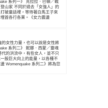
ake 系列一》 克拉拉．巴頓／戰
登山家 不同於過去「女強人」的
人打破童話裡，等待著白馬王子來
情埋首各行各業。《女力震盪
史、開拓時代新篇章的傑出女性。 看
「我不記得我吃了怎樣的虧了。我能清
owe Barton（1821-1912）
一名小學教師，曾在紐澤西州一所
立自強的女性力量，也可以說是女性將
合在教育界工作，她被迫辭職。之
ake 系列二》 妮娜．西蒙／靈魂
員的工作，並獲得與男性職員同等
時代的洪流中，有些女人，並不只
步。 1861年4月，南北戰爭爆
成一股巨大向上的能量，以各種不
到政府並沒有做出照料這些士兵的
omenquake 系列二》將為您
積極為傷兵籌募物資，並隨同軍隊
 看更多｜《女力震盪
兵，這是當時前所未有、更不用說
道我真實的感受。」 —— Nina
」（Angel of the
 妮娜西蒙是一位美國歌手、作曲家與鋼
是帶有紅色蝴蝶結的帽子以及深色長
節奏藍調和靈魂樂，演唱方式以富
失去性命的13,000名士兵的身
特色。 妮娜出生於南卡羅萊納州，喜
名失蹤的士兵。爾後，她繼續為受難
越的鋼琴演奏天份，每天紮實苦練
立於1864年為戰爭受害者提供
一反當時種族順位的慣例（凡不是
各地救濟，後來巴頓女士也成為美
排，這件事情與妮娜後來投入美國
同組織，並於1882年促成美國