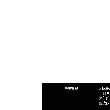
營業據點
a bet
伊日生活 
海外跨
蝦皮購