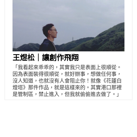
王煜松｜讓創作飛翔
「我看起來乖乖的，其實我只是表面上很順從。
因為表面裝得很順從，就好辦事，想做任何事，
沒人知道，也就沒有人會阻止你！就像《花蓮白
燈塔》那件作品，就是這樣來的。其實港口那裡
是管制區，禁止進入，但我就偷偷進去做了。」
王煜松，靦腆的臉龐，掛著一抹微微的調皮；年
僅24歲的他，除了國小時候常拿到的美術比賽獎
狀，相較於其他同樣入圍台北美術獎的年輕藝術
家，參展、得到美術獎項的次數並不多，卻一舉
以《花蓮白燈塔》拿下2017年台北美術獎首獎。
「上台領獎的時候，都快哭了！」目前仍在南藝