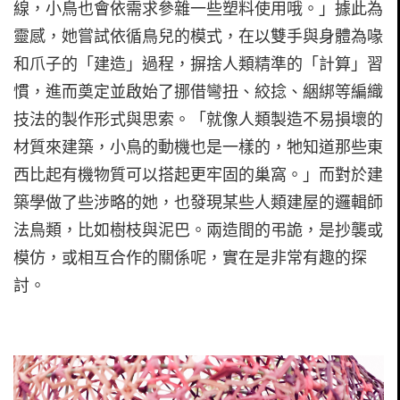
線，小鳥也會依需求參雜一些塑料使用哦。」據此為
靈感，她嘗試依循鳥兒的模式，在以雙手與身體為喙
和爪子的「建造」過程，摒捨人類精準的「計算」習
慣，進而奠定並啟始了挪借彎扭、絞捻、綑綁等編織
技法的製作形式與思索。「就像人類製造不易損壞的
材質來建築，小鳥的動機也是一樣的，牠知道那些東
西比起有機物質可以搭起更牢固的巢窩。」而對於建
築學做了些涉略的她，也發現某些人類建屋的邏輯師
法鳥類，比如樹枝與泥巴。兩造間的弔詭，是抄襲或
模仿，或相互合作的關係呢，實在是非常有趣的探
討。