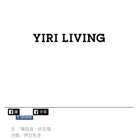
f
Share
文 ／
陳冠良、許志偉
分類／
伊日生活