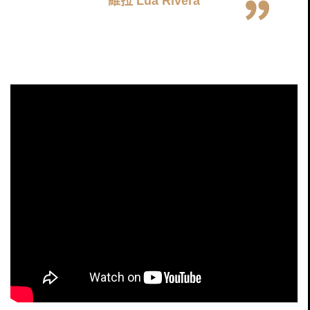
維拉 Lua Rivera