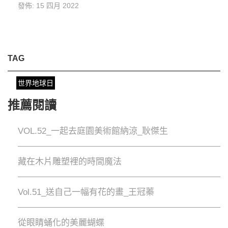
發佈: 15 四月 2022
TAG
世界地球日
推薦閱讀
VOL.52_一起去庭園美術館納涼_耿傑生
藏在木片雕塑裡的時間魔法
Vol.51_送自己一幅有花的畫_王冠蓁
從眼睛蛹化的美麗蝴蝶