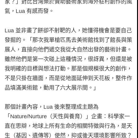
家？」對比台灣樂於贊助藝術家到海外駐村創作的風
氣，Lua 有感而發。
Lua 並非畫了餅卻不射靶的人，她懂得機會是要自己
發掘的。「那次我單槍匹馬去美術館找到了館長與策
展人，直接向他們遞交我從大自然出發的藝術計畫。
雖然他們是第一次碰上這種情況，很訝異，但還是被
我明確的目標與想法打動。那是個規模很大的創作，
不是只掛在牆面，而是從地面延伸到天花板，整件作
品填滿美術館，動用了六大展示間。」
那個計畫內容，Lua 後來整理成主題為
「Nature/Nurture（天性與養育）」企畫：科學家一
直在思辯，地球上所有生命的相關特徵與行為，是天
生（基因、遺傳等）使然，抑或後天環境影響所致？