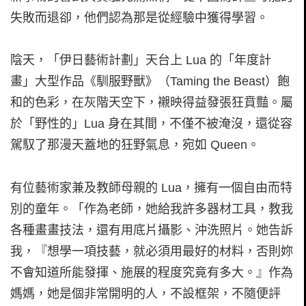
失敗而退卻，他們認為那是從經驗中獲得學習。
陰天，「伊日藝術計劃」天台上 Lua 的「年度計
畫」大型作品《馴服野獸》（Taming the Beast）飽
和的色彩，在灰階天空下，襯映得益發張狂賁豔。屬
於「野性的」Lua 身在其間，不僅不被淹沒，還從容
駕馭了那漫天蓋地的狂野氣息，宛如 Queen。
有位藝術家兼及教師母親的 Lua，擁有一個自由而特
別的童年。「作為老師，她給我許多器材工具，教我
各種畫畫技法，還有用底片攝影、沖洗照片。她告訴
我，『想學一項技藝，就必須用最好的材料，否則妳
不會知道所能發揮、施展的程度究竟有多大。』作為
媽媽，她是個非常開明的人，不設框架，不隨便評