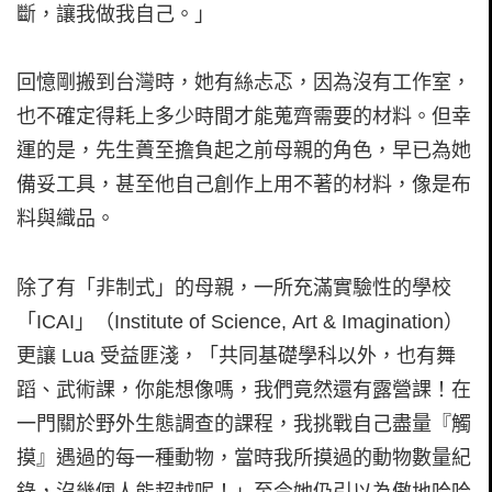
斷，讓我做我自己。」
回憶剛搬到台灣時，她有絲忐忑，因為沒有工作室，
也不確定得耗上多少時間才能蒐齊需要的材料。但幸
運的是，先生蕢至擔負起之前母親的角色，早已為她
備妥工具，甚至他自己創作上用不著的材料，像是布
料與織品。
除了有「非制式」的母親，一所充滿實驗性的學校
「ICAI」（Institute of Science, Art & Imagination）
更讓 Lua 受益匪淺，「共同基礎學科以外，也有舞
蹈、武術課，你能想像嗎，我們竟然還有露營課！在
一門關於野外生態調查的課程，我挑戰自己盡量『觸
摸』遇過的每一種動物，當時我所摸過的動物數量紀
錄，沒幾個人能超越呢！」至今她仍引以為傲地哈哈