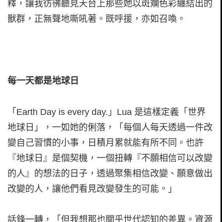
釋，讓我彷彿聽見天台上那些她以斑斕色彩纏結出的
獸群，正無聲地嘶吼著。既呼援，亦如召喚。
每一天都是地球日
「Earth Day is every day.」Lua 是這樣定義「世界
地球日」，一如她的俐落，「每個人每天透過一件改
變自己習慣的小事，日積月累就能有所不同。也許
『地球日』是個契機，一個扭轉『不願相信可以改變
的人』的想法的日子，透過聚集相信改變、願意做出
改變的人，讓他們看見改變發生的可能。」
話鋒一轉，「但我想那也關乎世代認知的差異。資源