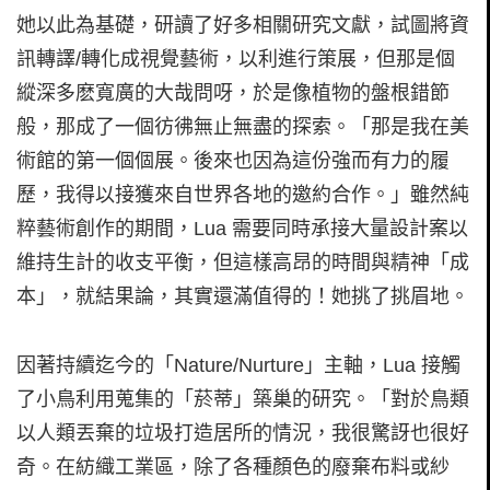
她以此為基礎，研讀了好多相關研究文獻，試圖將資
訊轉譯/轉化成視覺藝術，以利進行策展，但那是個
縱深多麽寬廣的大哉問呀，於是像植物的盤根錯節
般，那成了一個彷彿無止無盡的探索。「那是我在美
術館的第一個個展。後來也因為這份強而有力的履
歷，我得以接獲來自世界各地的邀約合作。」雖然純
粹藝術創作的期間，Lua 需要同時承接大量設計案以
維持生計的收支平衡，但這樣高昂的時間與精神「成
本」，就結果論，其實還滿值得的！她挑了挑眉地。
因著持續迄今的「Nature/Nurture」主軸，Lua 接觸
了小鳥利用蒐集的「菸蒂」築巢的研究。「對於鳥類
以人類丟棄的垃圾打造居所的情況，我很驚訝也很好
奇。在紡織工業區，除了各種顏色的廢棄布料或紗