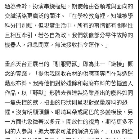
題為骨幹，扮演串綴樞紐，期使藉由各領域與面向的
交織活絡更廣泛的關注。「在學校教育裡，知識被學
科分門別類，但現實生活中，所有的事情都有關聯性
且相互牽引，若各自為政，我們就像部分零件故障的
機器人，訊息閉塞，無法接收指令運作。」
畫廊天台正展出的「馴服野獸」即為此一「鏈接」概
念的實踐，「提供我回收布材的供應商專門在製造運
動服布料。我將他們對於殘餘和報廢布料的苦惱置入
作品，以『野獸』形體去表達製造業產出的廢料如同
一隻失控的獸，扭曲的形狀則呈現對過量廢料的恐
懼。沒有明顯頭顱、眼睛耳朵或尾巴的多變模樣，另
一方面也象徵著以多元、開放性的視角，期待更多不
同的人參與，擴大尋求可能的解決方案。」Lua 的詮