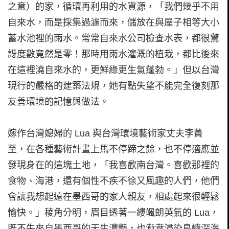
之意）的家，循環再利用的水資源，「我們幾乎不用
自來水，而是採集過濾而來，儲放在與屋子相等大小
蓄水池裡的雨水。常常自來水公司檢查水表，都很驚
訝度數竟然是零！那時用雨水灌溉的植栽，都比後來
在這裡澆自來水的，更鮮綠更生氣蓬勃。」但以台灣
現行的嚴格的建築法規，她有點失望不能完全復刻那
友善環境的記憶與做法。
嫁作台灣媳婦的 Lua 與台灣環境藝術家丈夫李蕢
至，在各種藝術計畫上馬不停蹄之餘，也不停適應並
發現身在的這塊土地，「我喜歡南台灣。喜歡那裡的
食物、海港，還有個性不疾不徐又風趣的人們，他們
會讓我想起遠在墨西哥的家人親友，相處起來很輕鬆
愉快。」稜角分明，眉目透著一縷颯朗英氣的 Lua，
既不失來自墨西哥的天生濃豔，也漸漸浸染島嶼深海