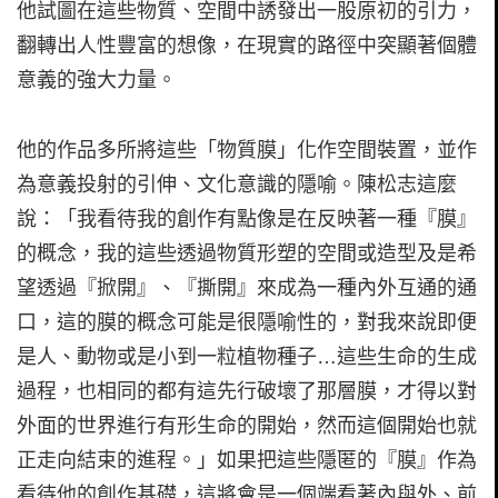
他試圖在這些物質、空間中誘發出一股原初的引力，
翻轉出人性豐富的想像，在現實的路徑中突顯著個體
意義的強大力量。
他的作品多所將這些「物質膜」化作空間裝置，並作
為意義投射的引伸、文化意識的隱喻。陳松志這麼
說：「我看待我的創作有點像是在反映著一種『膜』
的概念，我的這些透過物質形塑的空間或造型及是希
望透過『掀開』、『撕開』來成為一種內外互通的通
口，這的膜的概念可能是很隱喻性的，對我來說即便
是人、動物或是小到一粒植物種子…這些生命的生成
過程，也相同的都有這先行破壞了那層膜，才得以對
外面的世界進行有形生命的開始，然而這個開始也就
正走向結束的進程。」如果把這些隱匿的『膜』作為
看待他的創作基礎，這將會是一個端看著內與外、前