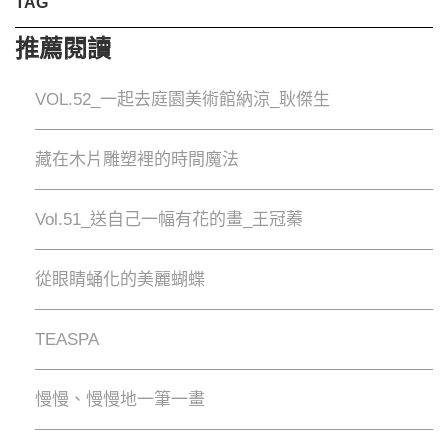
TAG
推薦閱讀
VOL.52_一起去庭園美術館納涼_耿傑生
藏在木片雕塑裡的時間魔法
Vol.51_送自己一幅有花的畫_王冠蓁
從眼睛蛹化的美麗蝴蝶
TEASPA
慢慢、慢慢地⼀筆⼀畫