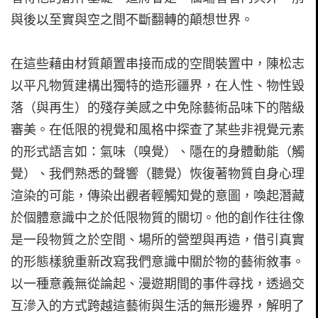
與後以至實與空之間不斷翻轉的顛想世界。
在這些藉由材質顛置串接而成的空間裝置中，陳松志
以平凡物質建構出獨特的造形疆界，在人性、物性毀
落（與再生）的殘存美感之中免除藝術品味下的階級
審美。在低限的視覺和風格中探查了某些非視覺元素
的形式語言如：氣味（嗅覺）、隱在的身體動能（觸
覺）、我們熟悉的聲響（聽覺）恢復著物質自身心理
渲染的可能，傳染出觀者輕觸知覺的意圖，喚起潛藏
於個體意識中之於低限物質的關切。他的創作往往像
是一段物質之於空間、場所的營塑與再造，借引真實
的形態樣貌重新改寫我們意識中關於物的藝術敘事。
以一種意義無從論起、漫遊期間的事件尋找，透過交
互滲入的方式跨越這藝術與生活的無形邊界，解明了