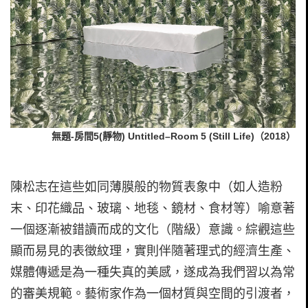
無題-房間5(靜物) Untitled–Room 5 (Still Life)（2018）
陳松志在這些如同薄膜般的物質表象中（如人造粉
末、印花織品、玻璃、地毯、鏡材、食材等）喻意著
一個逐漸被錯讀而成的文化（階級）意識。綜觀這些
顯而易見的表徵紋理，實則伴隨著理式的經濟生產、
媒體傳遞是為一種失真的美感，遂成為我們習以為常
的審美規範。藝術家作為一個材質與空間的引渡者，