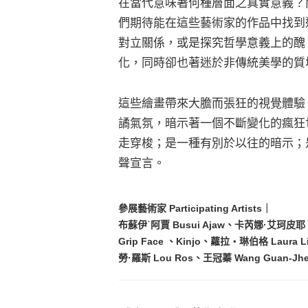
在當代意味著何種層面之真實意義？
們期待能在這些藝術家的作品中找到
對立關係，或是探究哲學意義上的醜
化，同時卻也著迷於非傳統美學的質
這些繪畫帶來大膽而張狂的視覺體驗
譎氣氛，暗示著一個不斷變化的瘋狂
走穿梭；是一種有別於以往的暗示；
聲宣言。
參展藝術家 Participating Artists｜
布蘇伊˙阿賈 Busui Ajaw、卡芮娜·艾珂皮耶 Kar
Grip Face 、Kinjo、蘿拉・琳伯格 Laura L
勞·羅斯 Lou Ros、王冠蓁 Wang Guan-Jhe