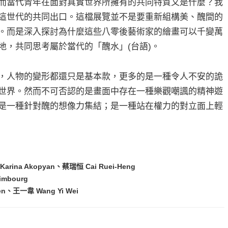
而當代青年在面對真實世界所擁有的共同特質又是什麼？我
這世代的共同出口。這檔展覽並不是要重新組構美、醜間的
。而是深入探討為什麼這些八零後藝術家的繪畫可以千變萬
地，共同思考屬於當代的「醜水」(台語)。
，人物的變形都還只是基本款，更多的是一種令人不安的詭
世界。然而不可否認的是畫面中存在一種樂觀嘲諷的精神遊
是一種針對醜的想像力集結；是一種站在權力的對立面上輕
ina Akopyan、蔡瑞恒 Cai Ruei-Heng
imbourg
n、王一韋 Wang Yi Wei