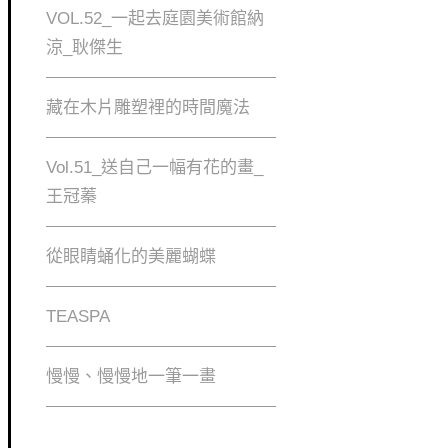
VOL.52_一起去庭園美術館納
涼_耿傑生
藏在木片雕塑裡的時間魔法
Vol.51_送自己一幅有花的畫_
王冠蓁
從眼睛蛹化的美麗蝴蝶
TEASPA
慢慢、慢慢地⼀筆⼀畫