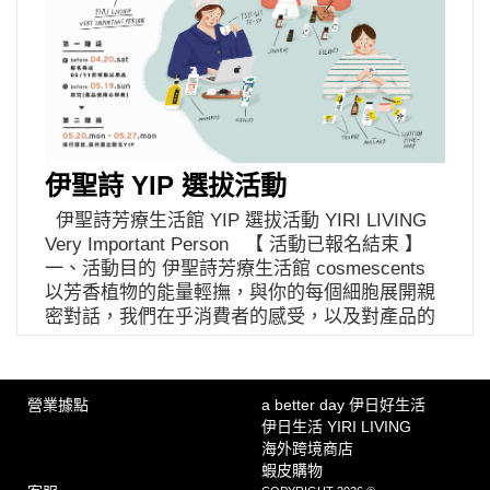
https://www.surveycake.com/s/Bld9y （報名成
功將於簡訊通知） 什麼是YIP 伊日生活在乎每
一位消費者的感受，也在乎對於產品的使用心得
與建議。成為 YIP (YIRI LIVING Very Important
Person)，可不定期獲得伊聖詩芳療生活館的全新
商品，也造就我們不斷進步與改善的泉源！如果
你喜愛伊聖詩芳療生活館的產品，現在只要填寫
伊聖詩 YIP 選拔活動
報名資料，就可參加 選拔活動，取得新品搶先使
用的機會。 *旗下品牌：約翰森林 JOHNRAY、
伊聖詩芳療生活館 YIP 選拔活動 YIRI LIVING
一日茶事、一日茶道 TEAORY、孟若 munros、
Very Important Person 【 活動已報名結束 】
ACCOJE 愛珂婕、La corvette 珂芬提、蘇格蘭泡
一、活動目的 伊聖詩芳療生活館 cosmescents
泡 S.F.S.、COSLYS、AG Hair、柯比 Pasta del
以芳香植物的能量輕撫，與你的每個細胞展開親
Capitano 等 報名時間 即日起，至
密對話，我們在乎消費者的感受，以及對產品的
2020/05/22 (五) ，名額有限，額滿為止。 ➤ 報名
使用心得與建議；現在起成為YIP，即可搶先獲
連結｜
得伊聖詩新品之正貨，於指定時間內回覆產品使
https://www.surveycake.com/s/Bld9y （報名成
用心得，YIP的回饋將幫助伊聖詩不斷改善與進
功將於簡訊通知） 選拔方式 【第一階段】
營業據點
a better day 伊日好生活
步！ 二、cosmescents 伊聖詩芳療生活館｜簡介
05/22 前完成報名，即可於 6/5 至 6/14 前至指定
伊日生活 YIRI LIVING
由芳療師溫暖細柔的雙手開始，芳香植物的能量
專櫃領取試用商品；使用後掃描商品上附上的QR
海外跨境商店
透過輕緩撫觸，與你的每一個細胞展開親密對
CORD 表單，並於 6/30 前填寫即可。 【第二階
蝦皮購物
話。 無論居家香氛、芳療沐浴、美顏美體、頭皮