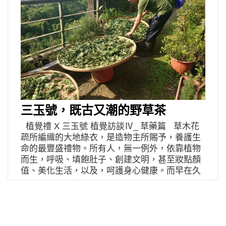
三玉號，既古又潮的野草茶
植覺禮 X 三玉號 植覺訪談Ⅳ_ 草藥篇 草木花
疏所編織的大地綠衣，是造物主所賜予，養護生
命的最豐盛禮物。所有人，無一例外，依靠植物
而生，呼吸、填飽肚子、創建文明，甚至妝點顏
值、美化生活，以及，呵護身心健康。而早在久
遠的數千年前，東方就有位神農大帝，親嚐各式
野草，中毒、解毒無數次，最後彙整而成《神農
本草經》，成為後世中藥發展的最重要基礎。 即
使來到 AI、5G、太空科技飛揚的現今，神農大帝