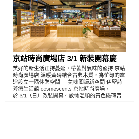
京站時尚廣場店 3/1 新裝開幕慶
美好的新生活正持蔓延，帶著對氣味的堅持 京站
時尚廣場店 溫暖黃磚結合古典木質，為忙碌的旅
途設立一隅休憩空間 氣味閱讀新空間 伊聖詩
芳療生活館 cosmescents 京站時尚廣場，
於 3/1（日）改裝開幕。歡愉溫順的黃色磁磚帶
出空間明亮感，歐式細直線紋玻璃融合古典風格
柱角的鏤空木櫃，感受活潑與沉穩之間的平衡。
現場點上約翰森林小太陽香氛機，點上精油氣息
繚繞，擺上優雅的古典銀行燈，暖暖黃光，為人
來人往的京站一樓大廳點綴出一隅如家般的溫馨
舒適購物空間。正如同伊聖詩芳療生活館