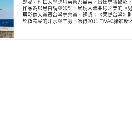
鄭鼎，輔仁大學應用美術系畢業，曾任專職攝影
作品為以黑白調與印記，呈現人體曲線之美的《男身．
萬影像大賞暨台灣尊榮賞、銅獎；《果然台灣》
詮釋農民的汗水與辛勞，獲得2011 TIVAC攝影新
獨到攝影眼的鄭鼎，對於美的事物，擁有高度敏
不同思考、不隨俗的拍攝地點，因而得以創作出
擅長將日常生活周遭的場景、人、事、物，不僅
精彩呈現；風格細膩，不受既定的傳統框架限制
式、構圖，以及後製手法處理紀實攝影，展現出
更大膽嘗試以隨意、自由、色彩鮮豔的LOMO風
特色與影像觀點的視覺作品。 01／新竹 芎林 02
門港 04／南投 鳳梨園