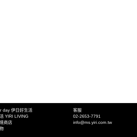
ter day 伊日好生活
客服
YIRI LIVING
02-2653-7791
境商店
info@ms.yiri.com.tw
物