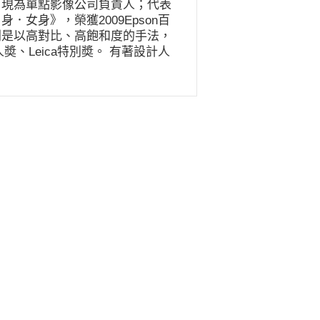
，現為單點影像公司負責人；代表
女身》，榮獲2009Epson百
則是以高對比、高飽和度的手法，
人奬、Leica特別奬。 有著設計人
銳度與觀察視角，更因為經常能以
一張張獨特又具記憶度的作品。他
透過鏡頭忠實捕捉，更以美學思維
，擅長將時尚攝影裡常用的打光方
既人文又藝術性的影像質感。甚至
格，後製其攝影作品，交融出深具
／蘭嶼 加油站旁 03／蘭嶼 龍