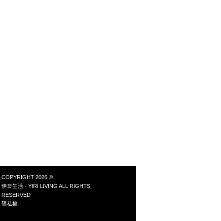
COPYRIGHT 2026 ©
伊日生活 - YIRI LIVING ALL RIGHTS
RESERVED
隱私權