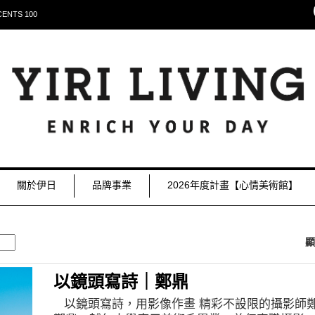
NTS 100
關於伊日
品牌事業
2026年度計畫【心情美術館】
顯
以鏡頭寫詩｜鄭鼎
以鏡頭寫詩，用影像作畫 精彩不設限的攝影師