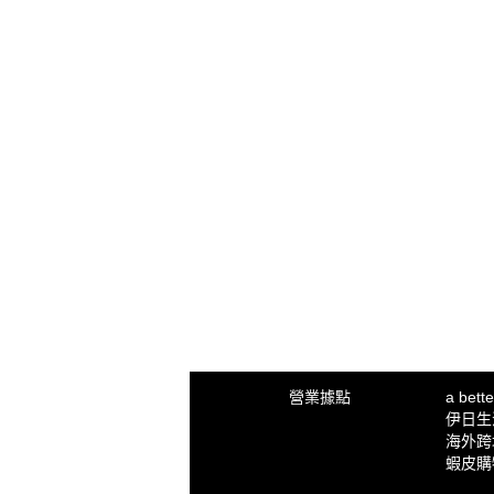
營業據點
a bet
伊日生活 
海外跨
蝦皮購