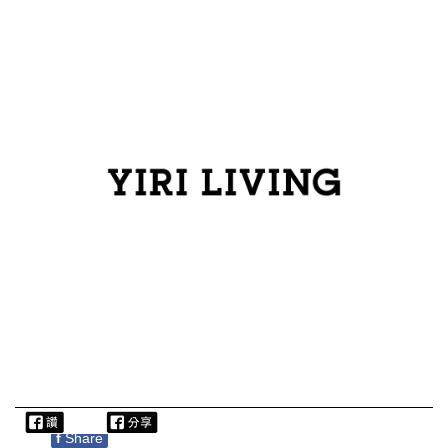
f
Share