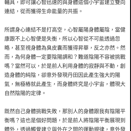
輔具，即可讓心智迅速的與身體這個小宇宙建立雙向
連結，從而獲得生命能量的共振。
所謂身心連結不是打高空，心智屬陽身體屬陰，當健
康跟不上心智便是失衡，所以心智從不可能透過忽
略，甚至視身體為臭皮囊而獲得昇華，反之亦然。然
而，為何身體一定要陰陽調和？難道陰陽不容被挑戰
嗎？當然可以，於是前人利用身體的寂靜與不動，創
造身體的純陰，卻意外發現丹田因此產生強大的陽
氣，無極樁就此產生，而身體終究是小宇宙，體現大
自然陰陽的定律。
既然自己身體挑戰失敗，那別人的身體跟我有陰陽平
衡嗎？這也是個好問題，於是前人將陰陽平衡展現到
體外，透過觸覺建立與外在之間的運動規律，意外發