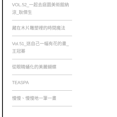
VOL.52_一起去庭園美術館納
涼_耿傑生
藏在木片雕塑裡的時間魔法
Vol.51_送自己一幅有花的畫_
王冠蓁
從眼睛蛹化的美麗蝴蝶
TEASPA
慢慢、慢慢地⼀筆⼀畫