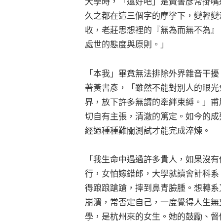
大學時，「還好吧」是黃書彥常掛嘴
久之都在這三個字的摩挲下，變輕變
收，老莊思想裡的『無為而無不為』
處世的態度與原則。」
「本我」畢竟無法排除外界雜音干擾
著黃書彥，「雖然不能對別人的眼光
界，放下許多無謂的牽絆束縛。」甫
切自有主張，清澈的篤定。如今的成
經過種種難關測試才能完成淬煉。
「我生命中遇過許多貴人，如果沒有
行，女怕嫁錯郎，大學就讀會計科系
得踉踉蹌蹌，摔到鼻青臉腫。想轉系
崩潰，常否定自己，一度覺得人生無
學，是杭州來的女生。她的鼓勵、督