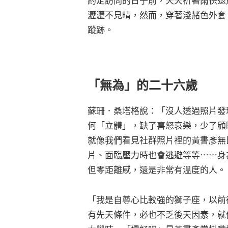
約定訪問的日子前，天天祈著雨快退
瀝瀝不見晴，然而，穿著淺赭色外套
蹤跡。
「無為」的二十六歲
蘇珊．桑塔格說：「沒人透過照片發
何「立體」，缺了喜怒哀樂，少了顧
就像我們看見社群照片裡的黃書彥無
片、面臨壓力時也會逃避等等⋯⋯身
但零距離感，還是非常有溫度的人。
「我是自尊心比較強的獅子座，以前
有先天條件，必也不乏後天因素，就