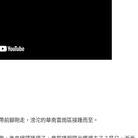
帶前腳剛走，滂沱的華南雲雨區接踵而至。