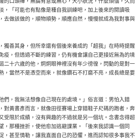
邊的口頭禪，無論有意或無心，大小狀況，什麼煩惱，久而
淡，「可能也有點像是種自我訓練吧，加上後來的閱讀吸
，去做該做的，順物順勢，順應自然，慢慢就成為我對事與
，獨善其身，但所幸還有個後來養成的「超我」在時時提醒
免疫，但透過不斷的練習，仍有機會讓自己更接近無為的境
屆二十六歲的他，炯炯眼神裡沒有年少徬徨，閃動的是對一
熟，當然不是憑空而來，就像鑽石不打磨不亮，成長總是要
他們，我無法想像自己現在的處境。」俗言道：男怕入錯
，對黃書彥而言，就像田徑賽場上穿錯鞋子尺碼的跑者，奔
又受限於成績，沒有興趣的不過就是另一個坑。念書念得超
望，那種挫折，使他愈加逃避課業。「後來我認識一個同
促，甚至情勒，讓我直面自己的恐懼，進而認知很多事我不