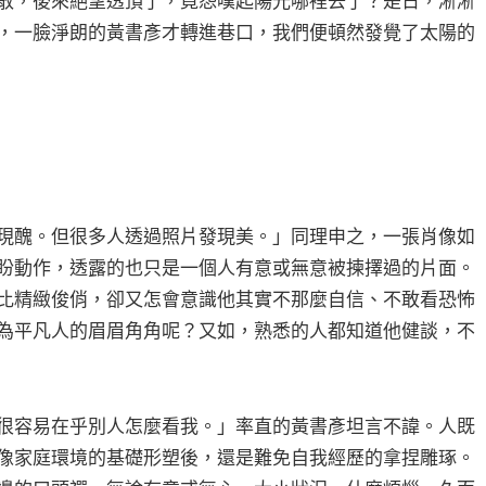
散，後來絕望透頂了，竟怨嘆起陽光哪裡去了？是日，淅淅
，一臉淨朗的黃書彥才轉進巷口，我們便頓然發覺了太陽的
現醜。但很多人透過照片發現美。」同理申之，一張肖像如
盼動作，透露的也只是一個人有意或無意被揀擇過的片面。
比精緻俊俏，卻又怎會意識他其實不那麼自信、不敢看恐怖
為平凡人的眉眉角角呢？又如，熟悉的人都知道他健談，不
很容易在乎別人怎麼看我。」率直的黃書彥坦言不諱。人既
像家庭環境的基礎形塑後，還是難免自我經歷的拿捏雕琢。