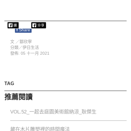
f
Share
文 ／
鄒欣寧
分類／
伊日生活
發佈: 05 十一月 2021
TAG
推薦閱讀
VOL.52_一起去庭園美術館納涼_耿傑生
藏在木片雕塑裡的時間魔法