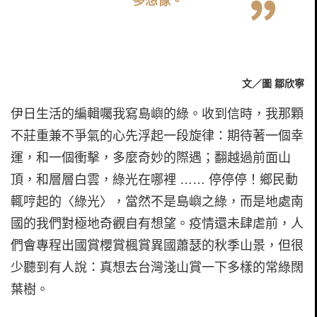
多想像。
文／圖 鄒欣寧
伊日生活的編輯囑我寫島嶼的綠。收到信時，我那顆
不莊重兼不爭氣的心先浮起一段旋律：期待著一個幸
運，和一個衝擊，多麼奇妙的際遇；翻越過前面山
頂，和層層白雲，綠光在哪裡 …… 停停停！鄉民動
輒哼起的〈綠光〉，當然不是島嶼之綠，而是地處南
國的我們對極地奇觀自有想望。疫情還未肆虐前，人
們會專程出國賞櫻賞楓賞異國蕭瑟的秋季山景，但很
少聽到有人說：真想去台灣淺山賞一下多樣的常綠闊
葉樹。