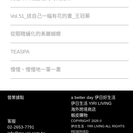
Vol.51_送自己一幅有花的畫_王冠蓁
從眼睛蛹化的美麗蝴蝶
TEASPA
慢慢、慢慢地⼀筆⼀畫
營業據點
a better day 伊日好生活
伊日生活 YIRI LIVING
海外跨境商店
蝦皮購物
客服
COPYRIGHT 2026 ©
伊日生活 - YIRI LIVING ALL RIGHTS
02-2653-7791
RESERVED
info@ms.yiri.com.tw