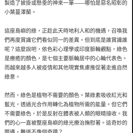
製造了披掛或懸垂的神來一筆——哪怕是惡名昭彰的
小葉蔓澤蘭。
這座島嶼的綠，正趁此天時地利人和的機遇，召喚我
們再度賞識它們看似同一的差異。但到底是誰賞識誰
呢？這麼說吧，依色彩心理學或印度脈輪觀點，綠色
是療癒的顏色，是七個主要脈輪居中的心輪代表色。
而越來越多人被疫情和其他現實焦慮推促著走進自然
綠意。
然而，綠色是植物不需要的顏色。葉綠素吸收紅光和
藍光，透過光合作用轉化為植物所需的能量。但它們
不需要綠色，於是反射在體表被人類的眼睛接收。我
們的心一直被整座島嶼的綠光療治撫慰著。這奇妙的
際遇，難道不像個奇蹟？