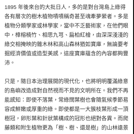
1895 年後來台的大批日人，多的是對台灣島上綠得
各有層次的樹木植物嘖嘖稱奇甚至魂牽夢縈者。多是
植物分類學家或林學家，當中不乏藝術家，在他們眼
中，樟榕楠竹、相思九芎、扁柏紅檜，由深深淺淺的
綠交相掩映的雜木林和高山森林猶如寶庫，無論要考
掘經濟價值或造型美感，這座寶庫蘊含的內容都夠豐
沛。
只是，隨日本治理展開的現代化，也將明明覆滿綠意
的島嶼改造成對自然視而不見的文明所在。我們不再
能感知：即使不落葉，常綠闊葉樹也會隨氣候季節易
容成鮮嫩或厚重的綠。即使都是一大簇枝葉形成一頂
樹冠，卵形葉和針狀葉構成的冠形也絕對各異。而爬
藤類和附生植物更為「樹、樹、還是樹」的山林遠景