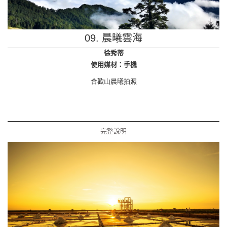
09. 晨曦雲海
徐秀蒂
使用媒材：手機
合歡山晨曦拍照