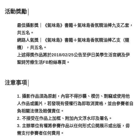
活動獎勵
│
最佳攝影獎｜《氣味島》書籍＋氣味島香氛精油棒九支乙套，
共五名。
網路人氣獎｜《氣味島》書籍＋氣味島香氛精油棒乙支（隨
機），共五名。
上述得獎作品將於2018/02/25公告至伊日美學生活官網及伊
聖詩芳療生活FB粉絲專頁。
注意事項
│
1. 攝影作品須為原創，內容不得抄襲、模仿、剽竊或使用他
人作品或圖片，若發現有侵權行為即取消資格，並由參賽者自
負相關法律及賠償責任。
2. 不接受在作品上加框、附加內文浮水印及署名。
3. 主辦單位有權將參賽作品以任何形式公開展示或出版，毋
需支付參賽者任何費用。