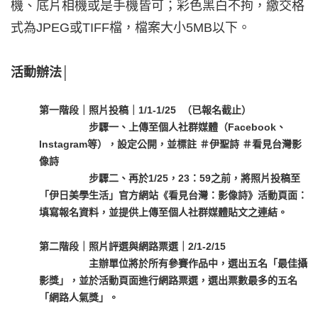
機、底片相機或是手機皆可；彩色黑白不拘，繳交格
式為JPEG或TIFF檔，檔案大小5MB以下。
活動辦法
│
第一階段｜照片投稿｜1/1-1/25
（已報名截止）
步驟一、上傳至個人社群媒體（Facebook、
Instagram等），設定公開，並標註 ＃伊聖詩 ＃看見台灣影
像詩
步驟二、再於1/25，23：59之前，將照片投稿至
「伊日美學生活」官方網站《看見台灣：影像詩》活動頁面：
填寫報名資料，並提供上傳至個人社群媒體貼文之連結。
第二階段｜照片評選與網路票選｜2/1-2/15
主辦單位將於所有參賽作品中，選出五名「最佳攝
影獎」，並於活動頁面進行網路票選，選出票數最多的五名
「網路人氣獎」。