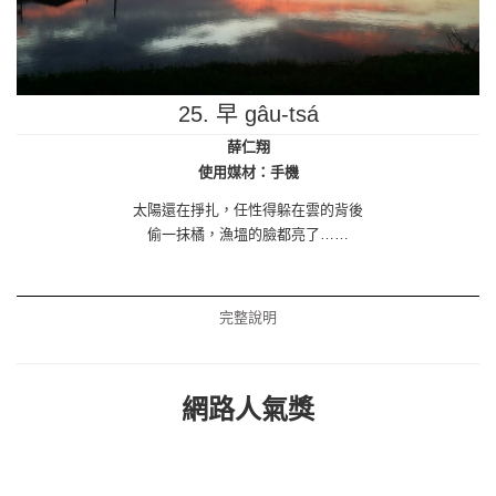
25. 早 gâu-tsá
薛仁翔
使用媒材：手機
太陽還在掙扎，任性得躲在雲的背後
偷一抹橘，漁塭的臉都亮了……
網路人氣獎