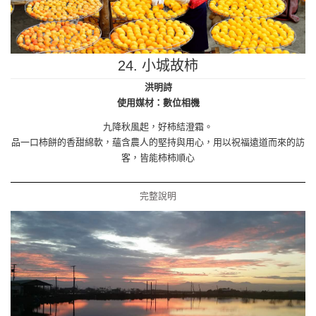
24. 小城故柿
洪明詩
使用媒材：數位相機
九降秋風起，好柿結澄霜。
品一口柿餅的香甜綿軟，蘊含農人的堅持與用心，用以祝福遠道而來的訪
客，皆能柿柿順心