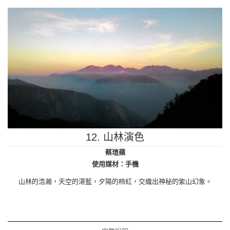
12. 山林演色
蔡瑄蘋
使用媒材：手機
山林的浩瀚，天空的湛藍，夕陽的柿紅，交織出神秘的紫山幻象。