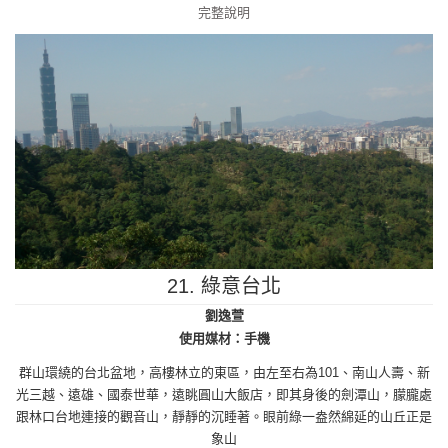
21. 綠意台北
劉逸萱
使用媒材：手機
群山環繞的台北盆地，高樓林立的東區，由左至右為101、南山人壽、新
光三越、遠雄、國泰世華，遠眺圓山大飯店，即其身後的劍潭山，朦朧處
跟林口台地連接的觀音山，靜靜的沉睡著。眼前綠一盎然綿延的山丘正是
象山