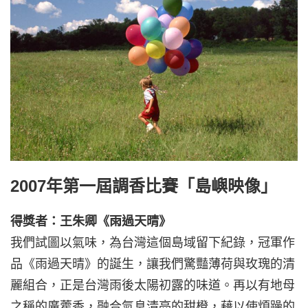
2007年第一屆調香比賽「島嶼映像」
得獎者：王朱卿《雨過天晴》
我們試圖以氣味，為台灣這個島域留下紀錄，冠軍作
品《雨過天晴》的誕生，讓我們驚豔薄荷與玫瑰的清
麗組合，正是台灣雨後太陽初露的味道。再以有地母
之稱的廣藿香，融合氣息清亮的甜橙，藉以使煩躁的