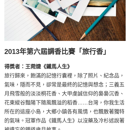
2013年第六屆調香比賽「旅行香」
得獎者：王菀婕《鐵馬人生》
旅行歸來，飽滿的記憶行囊裡，除了照片、紀念品，
氣味，隱而不見，卻常是最終的記憶與想念；三義五
月飛雪般的淡淡桐花香、大甲虔誠信仰的裊裊沉香、
花東縱谷豔陽下隨風飄溢的稻香……台灣，你我生活
所在的這座小島，大鄉小鎮各有風情，也飄散著獨特
的氣味。冠軍作品《鐵馬人生》以沒藥及冷杉述說著
被遺忘的鐵道歲月故事。