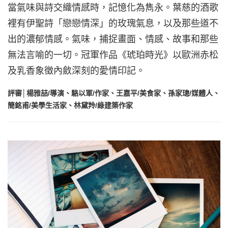
當氣味與詩交織情感時，記憶化為雋永。葉慈的酒歌
裡有伊聖詩「戀戀情深」的玫瑰氣息，以及那些道不
出的濃郁情感。氣味，捕捉畫面、情感、故事和那些
無法言喻的一切。冠軍作品《琥珀時光》以歐洲赤松
及乳香象徵內斂深刻的愛情印記。
評審│楊雅喆/導演、駱以軍/作家、王嘉平/美食家、孫家璁/媒體人、
簡銘甫/美學生活家、林黛羚/綠建築作家