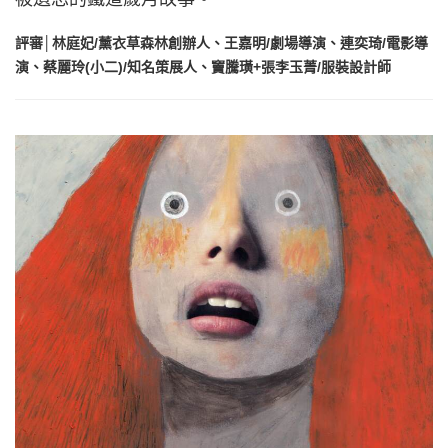
評審│林庭妃/薰衣草森林創辦人、王嘉明/劇場導演、連奕琦/電影導
演、蔡麗玲(小二)/知名策展人、竇騰璜+張李玉菁/服裝設計師