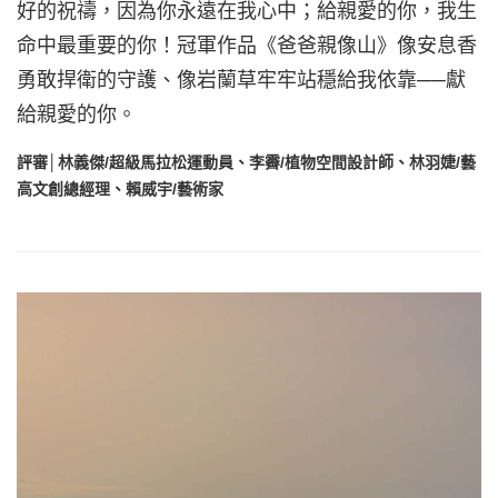
好的祝禱，因為你永遠在我心中；給親愛的你，我生
命中最重要的你！冠軍作品《爸爸親像山》像安息香
勇敢捍衛的守護、像岩蘭草牢牢站穩給我依靠──獻
給親愛的你。
評審│林義傑/超級馬拉松運動員、李霽/植物空間設計師、林羽婕/藝
高文創總經理、賴威宇/藝術家