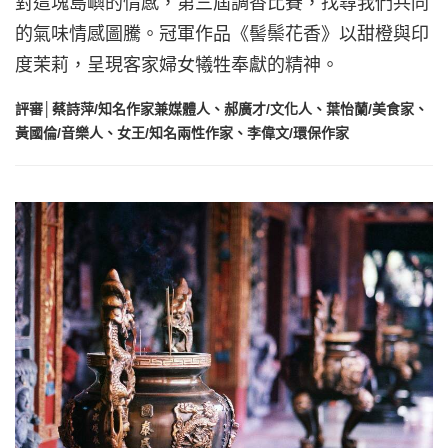
對這塊島嶼的情感，第三屆調香比賽，找尋我們共同
的氣味情感圖騰。冠軍作品《髻鬃花香》以甜橙與印
度茉莉，呈現客家婦女犧牲奉獻的精神。
評審│蔡詩萍/知名作家兼媒體人、郝廣才/文化人、葉怡蘭/美食家、
黃國倫/音樂人、女王/知名兩性作家、李偉文/環保作家