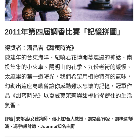
2011年第四屆調香比賽「記憶拼圖」
得獎者：潘昌吉《甜蜜時光》
陳建年的台東海洋、紀曉君花博開幕震撼的神話、南
投集集的小火車、陽明山的花季、九份老街的緩慢、
太麻里的第一道曙光，我們希望用植物特有的氣味，
勾勒出這座島嶼曾讓你感動難以忘懷的記憶，冠軍作
品《甜蜜時光》以夏威夷茉莉與甜橙捕捉嚮往的生活
氣習。
評審│安郁茜/女建築師、張小虹/台大教授、劉克襄/作家、劉梓潔/導
演、馮宇/設計師、Joanna/知名主廚