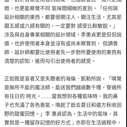
微，也更能察覺不同 氣味間細緻的差別，「任何與
設計相關的東西，都要很關注人、關注生活，尤其是
跟五感或六感有關的，一定要對 感受比較敏銳。」
涉及與自身專業相關的設計領域，李惠貞更是侃侃說
道，也許使用者本身並沒有或尚未察覺到， 但調香
師、設計師都要比使用者先一步對所要使用的東西有
清楚的認知，進而勾引出使用者的感受。
正如既是盲者又是失聰者的海倫．凱勒所說，「嗅覺
是無所不能的魔法師，能送我們越過數千哩，穿過所
有往日的 時光。……當我想到各種氣味時，我的鼻
子也充滿了各色香氣，喚起了逝去夏日和遠方秋收田
野的甜蜜回憶。」李 惠貞認為，生活中的氣味，其
實就是一種留存記憶的好方式；亦即在生活過程中，