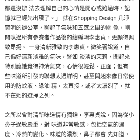
都還沒辦 法去理解自己的心情是開心或難過時，記
憶就已經先出現了。」 就在Shopping Design 几淨
窗明的辦公室，聊起了氣味和五感之間的關 係，剛
聞嗅過所有參賽者作品後的總編輯李惠貞，更顯得興
致昂揚。 一身清新雅致的李惠貞，微笑著說道，自
己偏好清新淡雅的氣味，譬如 淡淡的茉莉，聞起來
特別讓她覺得神清氣爽，心情很輕鬆、正面；但有
些味道所引發的聯想太過鮮明，甚至聞起來像日常使
用的防蚊液、綠油 精，太直接，或者太濃烈了，就
不在她的選擇之列。
之所以會對清新味道情有獨鍾，李惠貞說，因為從小
鼻子過敏嚴重，對 味道非常敏感，包括空氣的濕
度、冷熱的變化、味道的濃烈，鼻子都會 先知道，