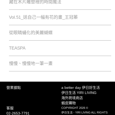
藏在木片雕塑裡的時間魔法
Vol.51_送自己一幅有花的畫_王冠蓁
從眼睛蛹化的美麗蝴蝶
TEASPA
慢慢、慢慢地⼀筆⼀畫
營業據點
a better day 伊日好生活
伊日生活 YIRI LIVING
海外跨境商店
蝦皮購物
客服
COPYRIGHT 2026 ©
伊日生活 - YIRI LIVING ALL RIGHTS
02-2653-7791