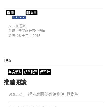
f
Share
文 ／
田麗卿
分類／
伊聖詩芳療生活館
發佈: 28 十二月 2015
TAG
年度活動
調香比賽
伊聖詩
推薦閱讀
VOL.52_一起去庭園美術館納涼_耿傑生